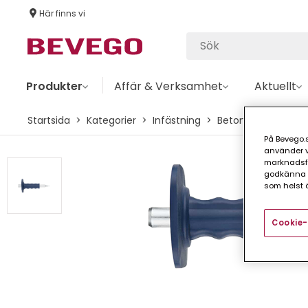
Här finns vi
Produkter
Affär & Verksamhet
Aktuellt
Startsida
Kategorier
Infästning
Betong
Montage
På Bevego.s
använder vå
marknadsför
godkänna a
som helst ä
Cookie-