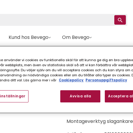
Kund hos Bevego
Om Bevego
verktyg
MONTAGEVERKTYG J LT PLUS 10 SLAGANKARE EJO
e använder vi cookies av funktionella skäl för att kunna ge dig en bra upplev
r webbplats, men även av statistiska skäl så att vi kan förbättra vår webbpla
Ejot
ingssyfte. Du väljer själv om du vill acceptera cookies och du kan styra om du
nvändning av nödvändiga cookies eller om du tillåter alla typer av cookies. 
MONTAGEVERKTYG 
ndra ditt val. Läs gärna mer i vår
Cookiepolicy
Personuppgiftspolicy
inställningar
Avvisa alla
Acceptera al
FINNS I FLER VARIANTER (
Montageverktyg slagankare