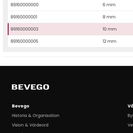
89160000000
6 mm
89160000001
8 mm
89160000003
10 mm
89160000005
12 mm
Bevego
Vå
Historia & Organisation
By
Vision & Värdeord
Ve