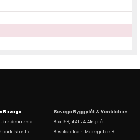
s Bevego
Bevego Byggplåt & Ventilation
m kundnummer
Box 168, 441 24 Alingsås
handelskonto
Besöksadress: Malmgatan 8