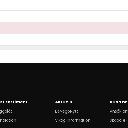
rt sortiment
Aktuellt
Kund ho
ggplåt
BevegoNytt
Ansök o
ntilation
Viktig information
Skapa e-