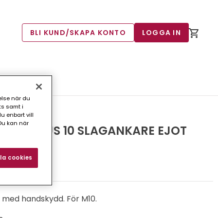
BLI KUND/SKAPA KONTO
LOGGA IN
T
else när du
ts samt i
 enbart vill
Du kan när
J LT PLUS 10 SLAGANKARE EJOT
la cookies
4)
 med handskydd. För M10.