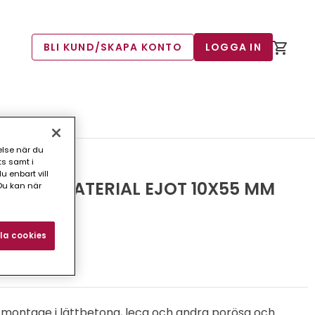
BLI KUND/SKAPA KONTO
LOGGA IN
else när du
ts samt i
 enbart vill
ORÖSA MATERIAL EJOT 10X55 MM
Du kan när
la cookies
3)
a montage i lättbetong, leca och andra porösa och