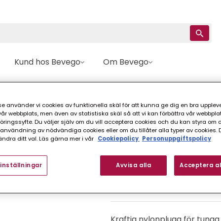
Kund hos Bevego
Om Bevego
PLUGG MEA FÖR PORÖSA MATERIAL EJOT 10X55 MM 25-PACK
e använder vi cookies av funktionella skäl för att kunna ge dig en bra upplev
r webbplats, men även av statistiska skäl så att vi kan förbättra vår webbpla
Ejot
ingssyfte. Du väljer själv om du vill acceptera cookies och du kan styra om du
PLUGG MEA FÖR P
nvändning av nödvändiga cookies eller om du tillåter alla typer av cookies. 
ndra ditt val. Läs gärna mer i vår
Cookiepolicy
Personuppgiftspolicy
25-PACK
inställningar
Avvisa alla
Acceptera al
FINNS I FLER VARIANTER (
Kraftig nylonplugg för tung