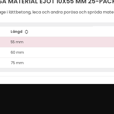
A MATERIAL EJOT 10X55 MM 25-PAC
age i lättbetong, leca och andra porösa och spröda mater
Längd
55 mm
60 mm
75 mm