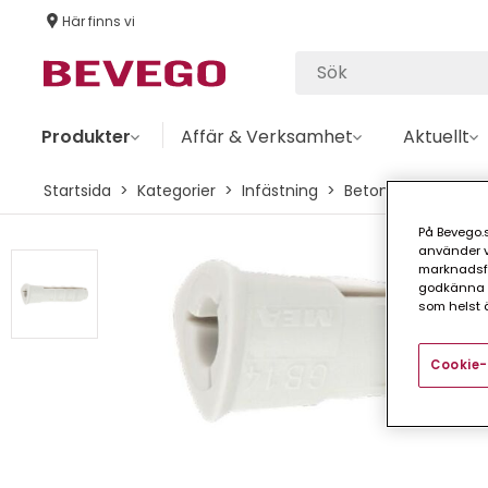
Här finns vi
Produkter
Affär & Verksamhet
Aktuellt
Startsida
Kategorier
Infästning
Betong
Plugg
På Bevego.s
använder vå
marknadsför
godkänna a
som helst ä
Cookie-