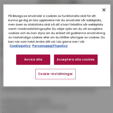
På Bevego.se använder vi cookies av funktionella skäl för att
kunna ge dig en bra upplevelse när du använder vår webbplats,
men även av statistiska skäl så att vi kan förbättra vår webbplats
samt i marknadsföringssyfte. Du väljer själv om du vill acceptera
cookies och du kan styra om du enbart vill godkänna användning
Hallströms
av nödvändiga cookies eller om du tillåter alla typer av cookies. Du
kan när som helst ändra ditt val. Läs gärna mer i vår
REDUKTION HFCM MUFF-NIPPEL FZ
Cookiepolicy
Personuppgiftspolicy
160-125 MM
Avvisa alla
Acceptera alla cookies
FINNS I FLER VARIANTER (3)
Cookie-inställningar
Centrisk reduktion med muff/nippel anslutning.
Artikelnummer:
HFCM160125
Förpackningsstorlek:
60 st/kartong