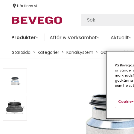
Här finns vi
Produkter
Affär & Verksamhet
Aktuellt
Startsida
Kategorier
Kanalsystem
Galv
Redukti
På Bevego.s
använder vå
marknadsför
godkänna a
som helst ä
Cookie-