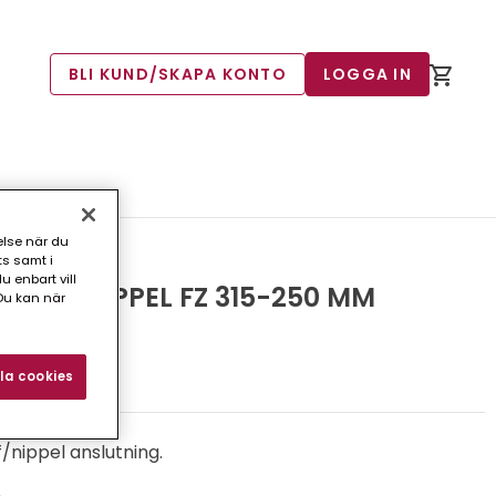
BLI KUND/SKAPA KONTO
LOGGA IN
M
else när du
ts samt i
 enbart vill
MUFF-NIPPEL FZ 315-250 MM
Du kan när
3)
la cookies
/nippel anslutning.