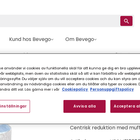
Kund hos Bevego
Om Bevego
on
Centrisk
REDUKTION HFCM MUFF-NIPPEL FZ 315-250 M
e använder vi cookies av funktionella skäl för att kunna ge dig en bra upplev
r webbplats, men även av statistiska skäl så att vi kan förbättra vår webbpla
Hallströms
ingssyfte. Du väljer själv om du vill acceptera cookies och du kan styra om du
REDUKTION HFCM 
nvändning av nödvändiga cookies eller om du tillåter alla typer av cookies. 
ndra ditt val. Läs gärna mer i vår
Cookiepolicy
Personuppgiftspolicy
FINNS I FLER VARIANTER (
inställningar
Avvisa alla
Acceptera al
Centrisk reduktion med muff