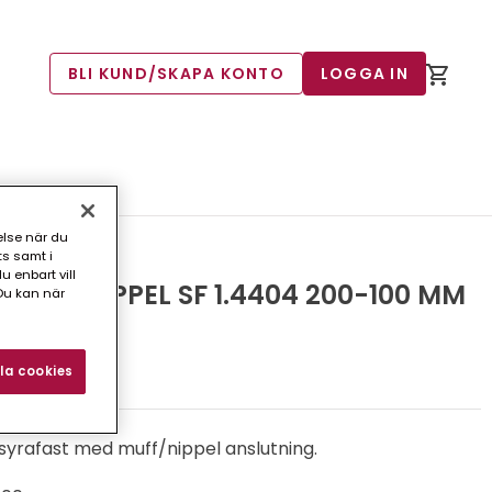
BLI KUND/SKAPA KONTO
LOGGA IN
 200-100 MM
else när du
ts samt i
 enbart vill
UFF-NIPPEL SF 1.4404 200-100 MM
Du kan när
4)
la cookies
t syrafast med muff/nippel anslutning.