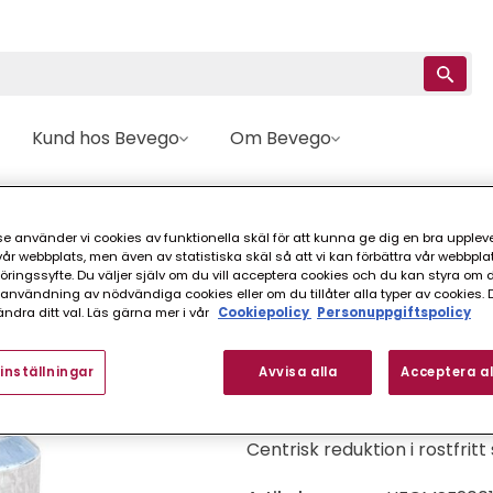
Kund hos Bevego
Om Bevego
uktion
Centrisk
REDUKTION HFCM MUFF-NIPPEL SF 1.4404
e använder vi cookies av funktionella skäl för att kunna ge dig en bra upplev
r webbplats, men även av statistiska skäl så att vi kan förbättra vår webbpla
Hallströms
ingssyfte. Du väljer själv om du vill acceptera cookies och du kan styra om du
REDUKTION HFCM M
nvändning av nödvändiga cookies eller om du tillåter alla typer av cookies. 
ndra ditt val. Läs gärna mer i vår
Cookiepolicy
Personuppgiftspolicy
FINNS I FLER VARIANTER (
inställningar
Avvisa alla
Acceptera al
Centrisk reduktion i rostfrit