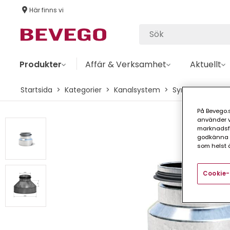
Här finns vi
Produkter
Affär & Verksamhet
Aktuellt
Startsida
Kategorier
Kanalsystem
Syrafast
Red
På Bevego.s
använder vå
marknadsför
godkänna a
som helst ä
Cookie-