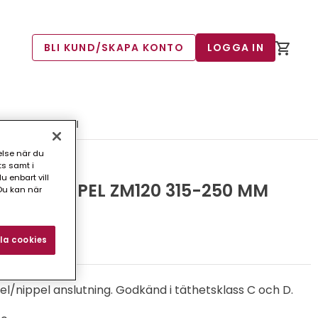
BLI KUND/SKAPA KONTO
LOGGA IN
120 315-250 MM
else när du
ts samt i
 enbart vill
PPEL-NIPPEL ZM120 315-250 MM
Du kan när
4)
la cookies
l/nippel anslutning. Godkänd i täthetsklass C och D.