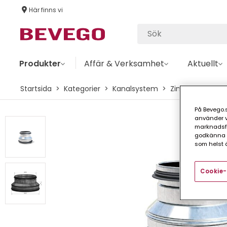
Här finns vi
Produkter
Affär & Verksamhet
Aktuellt
Startsida
Kategorier
Kanalsystem
ZinkMagnesium
På Bevego.s
använder vå
marknadsför
godkänna a
som helst ä
Cookie-