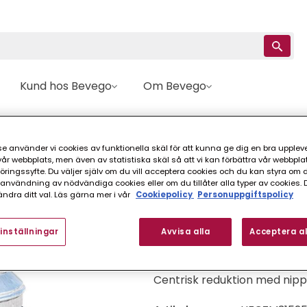
Kund hos Bevego
Om Bevego
Reduktion
Centrisk
REDUKTION HFC NIPPEL-NIPPEL ZM
e använder vi cookies av funktionella skäl för att kunna ge dig en bra upplev
r webbplats, men även av statistiska skäl så att vi kan förbättra vår webbpla
Hallströms
ingssyfte. Du väljer själv om du vill acceptera cookies och du kan styra om du
REDUKTION HFC NI
nvändning av nödvändiga cookies eller om du tillåter alla typer av cookies. 
ndra ditt val. Läs gärna mer i vår
Cookiepolicy
Personuppgiftspolicy
FINNS I FLER VARIANTER (
inställningar
Avvisa alla
Acceptera al
Centrisk reduktion med nippe