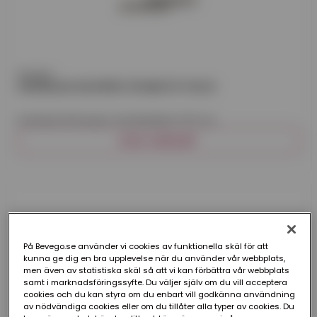
Novipro
KNIVBLAD NOVIPRO 18 MM 10-PACK
Knivblad till Novipro brytbladskniv 18 mm.
VISA VARIANT
På Bevego.se använder vi cookies av funktionella skäl för att
kunna ge dig en bra upplevelse när du använder vår webbplats,
men även av statistiska skäl så att vi kan förbättra vår webbplats
samt i marknadsföringssyfte. Du väljer själv om du vill acceptera
cookies och du kan styra om du enbart vill godkänna användning
av nödvändiga cookies eller om du tillåter alla typer av cookies. Du