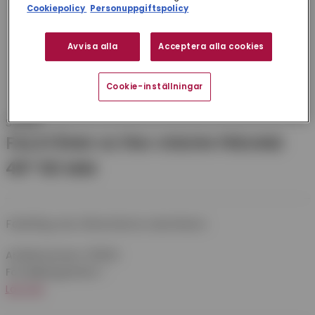
Cookiepolicy
Personuppgiftspolicy
Avvisa alla
Acceptera alla cookies
Cookie-inställningar
Stubai
FALSTÅNG ULTRA VISION FREUND
45° 60 MM
Falstång rak, tillverkad av aluminium.
Artikelnummer:
9111960
Försäljningsenhet:
1
Läs mer