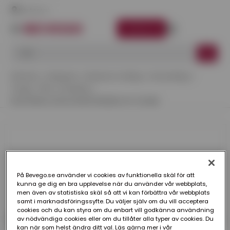
Här finns vi
LOGGA IN
Startsida
Kategorier
Maskiner & Verktyg
Handverktyg
Tänger
Plåt- & Falstång
FALSTÅNG ULTRA VISION FREUND 45° 60 MM
På Bevego.se använder vi cookies av funktionella skäl för att
kunna ge dig en bra upplevelse när du använder vår webbplats,
men även av statistiska skäl så att vi kan förbättra vår webbplats
samt i marknadsföringssyfte. Du väljer själv om du vill acceptera
cookies och du kan styra om du enbart vill godkänna användning
av nödvändiga cookies eller om du tillåter alla typer av cookies. Du
kan när som helst ändra ditt val. Läs gärna mer i vår