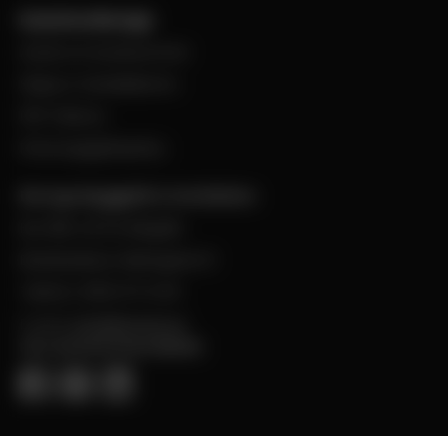
Kund hos Bevego
Ansök om kundnummer
Skapa e-handelskonto
PDF-Faktura
Personuppgiftspolicy
Bevego Byggplåt & Ventilation
Box 168, 441 24 Alingsås
Besöksadress: Malmgatan 8
Telefon: 0322-67 14 00
E-post:
info@bevego.se
FÖLJ OSS PÅ SOCIALA MEDIER