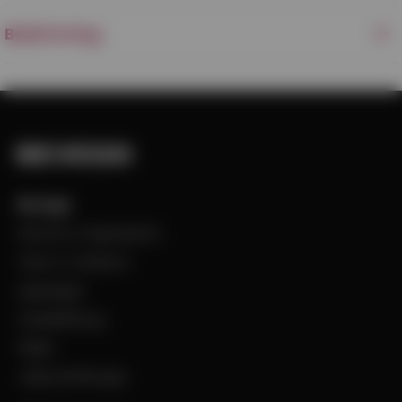
Beskrivning
Bevego
Historia & Organisation
Vision & Värdeord
Uppdraget
Visselblåsning
Filialer
Jobba på Bevego