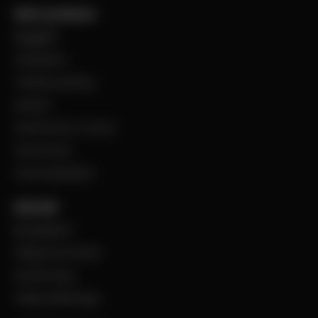
Vårt sortiment
Byggplåt
Ventilation
Teknisk isolering
Industri
Steel Service Center
VentCenter
Varumärkeslista
Aktuellt
BevegoNytt
Viktig information
Evenemang
Jobba på Bevego