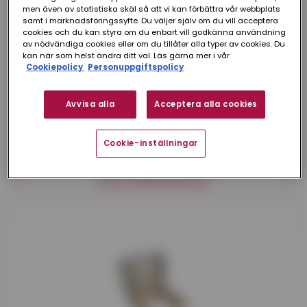
men även av statistiska skäl så att vi kan förbättra vår webbplats
samt i marknadsföringssyfte. Du väljer själv om du vill acceptera
cookies och du kan styra om du enbart vill godkänna användning
av nödvändiga cookies eller om du tillåter alla typer av cookies. Du
kan när som helst ändra ditt val. Läs gärna mer i vår
Cookiepolicy
Personuppgiftspolicy
Avvisa alla
Acceptera alla cookies
Plannja
TAKLUCKA TYP 8 FÖR PAPPTAK
700X900 MM
Cookie-inställningar
Taklucka för montage på papptak.
VISA VARIANTER (2)