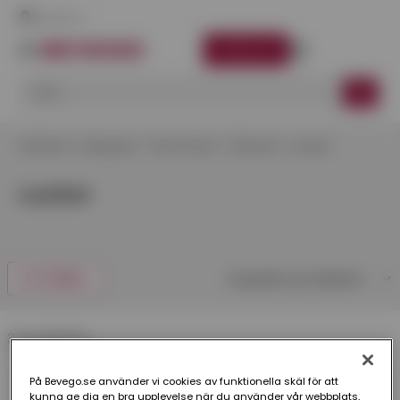
Här finns vi
LOGGA IN
Startsida
Kategorier
Tak & Fasad
Takluckor
Luckor
Luckor
FILTRERA
3 produkter
På Bevego.se använder vi cookies av funktionella skäl för att
kunna ge dig en bra upplevelse när du använder vår webbplats,