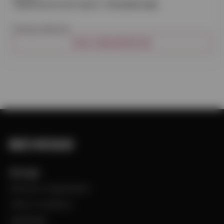
TAKLUCKA PLÅT MATT 700X900 MM
Plannja taklucka.
VISA VARIANTER (2)
Bevego
Historia & Organisation
Vision & Värdeord
Uppdraget