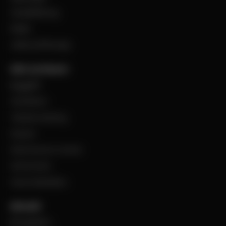
Visselblåsning
Filialer
Jobba på Bevego
Vårt sortiment
Byggplåt
Ventilation
Teknisk isolering
Industri
Steel Service Center
VentCenter
Varumärkeslista
Aktuellt
BevegoNytt