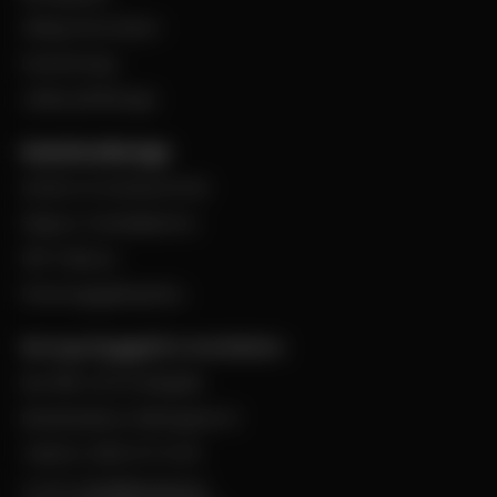
Viktig information
Evenemang
Jobba på Bevego
Kund hos Bevego
Ansök om kundnummer
Skapa e-handelskonto
PDF-Faktura
Personuppgiftspolicy
Bevego Byggplåt & Ventilation
Box 168, 441 24 Alingsås
Besöksadress: Malmgatan 8
Telefon: 0322-67 14 00
E-post:
info@bevego.se