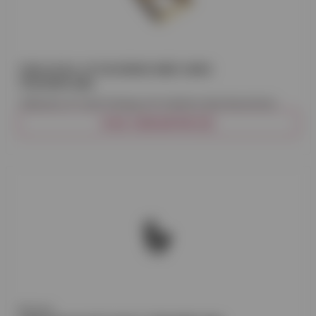
TAKLUCKA JP ISOLERAD MED SARG
700X900 MM
Taklucka JP med träsarg och isolerat aluminiumlock.
VISA VARIANTER (2)
Plannja