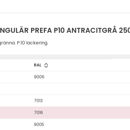
GULÄR PREFA P10 ANTRACITGRÅ 25
änna. P.10 lackering.
RAL
9006
7013
7016
9005