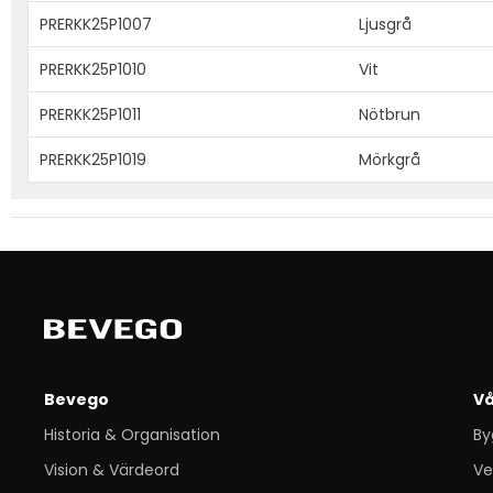
PRERKK25P1007
Ljusgrå
PRERKK25P1010
Vit
PRERKK25P1011
Nötbrun
PRERKK25P1019
Mörkgrå
Bevego
Vå
Historia & Organisation
By
Vision & Värdeord
Ve