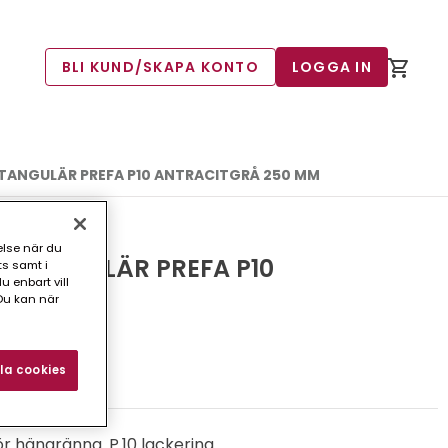
BLI KUND/SKAPA KONTO
LOGGA IN
ANGULÄR PREFA P10 ANTRACITGRÅ 250 MM
else när du
KTANGULÄR PREFA P10
ts samt i
 enbart vill
0 MM
Du kan när
9)
la cookies
 hängränna. P.10 lackering.