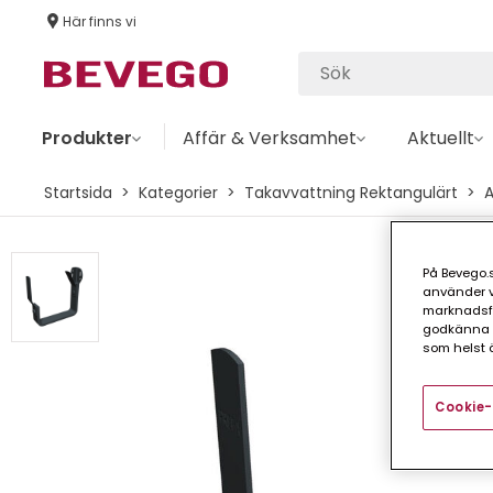
Här finns vi
Produkter
Affär & Verksamhet
Aktuellt
Startsida
Kategorier
Takavvattning Rektangulärt
På Bevego.s
använder vå
marknadsför
godkänna a
som helst ä
Cookie-