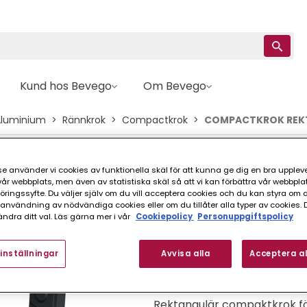
Kund hos Bevego
Om Bevego
Aluminium
Rännkrok
Compactkrok
COMPACTKROK REKT
Prefa
e använder vi cookies av funktionella skäl för att kunna ge dig en bra upplev
COMPACTKROK RE
r webbplats, men även av statistiska skäl så att vi kan förbättra vår webbpla
ingssyfte. Du väljer själv om du vill acceptera cookies och du kan styra om du
ANTRACITGRÅ 25
nvändning av nödvändiga cookies eller om du tillåter alla typer av cookies. 
ndra ditt val. Läs gärna mer i vår
Cookiepolicy
Personuppgiftspolicy
FINNS I FLER VARIANTER (
inställningar
Avvisa alla
Acceptera al
Rektangulär compaktkrok för