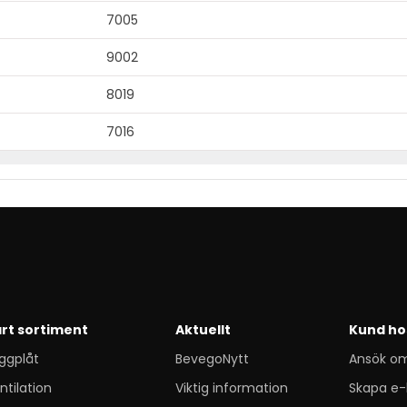
7005
9002
8019
7016
rt sortiment
Aktuellt
Kund ho
ggplåt
BevegoNytt
Ansök o
ntilation
Viktig information
Skapa e-