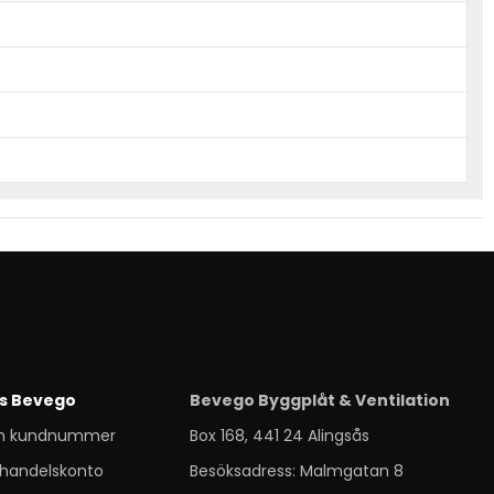
s Bevego
Bevego Byggplåt & Ventilation
m kundnummer
Box 168, 441 24 Alingsås
handelskonto
Besöksadress: Malmgatan 8