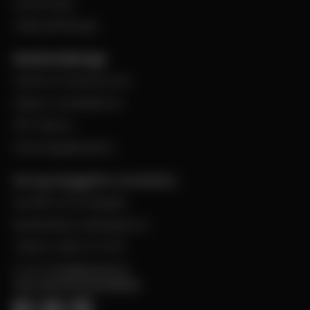
Evenemang
Jobba på Bevego
Kund hos Bevego
Ansök om kundnummer
Skapa e-handelskonto
PDF-Faktura
Personuppgiftspolicy
Bevego Byggplåt & Ventilation
Box 168, 441 24 Alingsås
Besöksadress: Malmgatan 8
Telefon: 0322-67 14 00
E-post:
info@bevego.se
FÖLJ OSS PÅ SOCIALA MEDIER