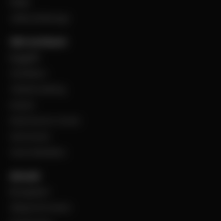
Filialer
Jobba på Bevego
Vårt sortiment
Byggplåt
Ventilation
Teknisk isolering
Industri
Steel Service Center
VentCenter
Varumärkeslista
Aktuellt
BevegoNytt
Viktig information