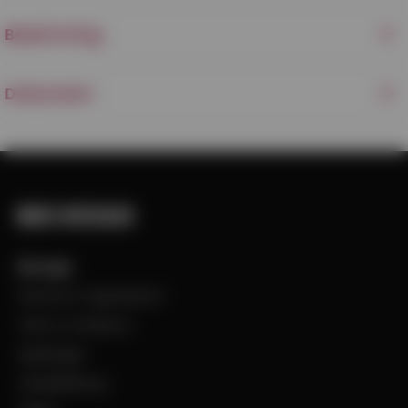
Beskrivning
Dokument
Bevego
Historia & Organisation
Vision & Värdeord
Uppdraget
Visselblåsning