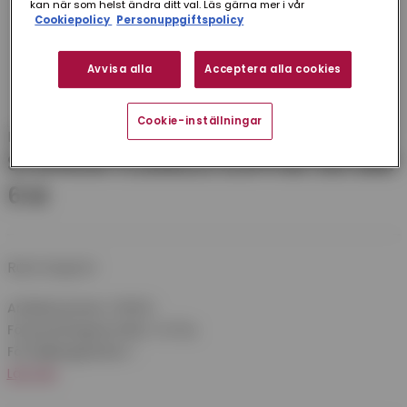
kan när som helst ändra ditt val. Läs gärna mer i vår
Cookiepolicy
Personuppgiftspolicy
Avvisa alla
Acceptera alla cookies
Cookie-inställningar
Plannja
STUPRÖR PLANNJA KOPPAR 100 MM
6 M
Runt stuprör
Artikelnummer:
S1006C
Förpackningsstorlek:
2 st/frp
Försäljningsenhet:
1
Läs mer