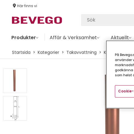
Här finns vi
Produkter
Affär & Verksamhet
Aktuellt
Startsida
Kategorier
Takavvattning
Koppar
Stu
På Bevego.s
använder vå
marknadsför
godkänna a
som helst ä
Cookie-