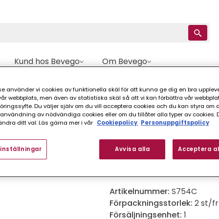
Kund hos Bevego
Om Bevego
prör
STUPRÖR PLANNJA KOPPAR 75 MM 4 M
e använder vi cookies av funktionella skäl för att kunna ge dig en bra upplev
r webbplats, men även av statistiska skäl så att vi kan förbättra vår webbpla
ingssyfte. Du väljer själv om du vill acceptera cookies och du kan styra om du
nvändning av nödvändiga cookies eller om du tillåter alla typer av cookies. 
Plannja
ndra ditt val. Läs gärna mer i vår
Cookiepolicy
Personuppgiftspolicy
STUPRÖR PLANNJA
inställningar
Avvisa alla
Acceptera al
Runt stuprör
Artikelnummer:
S754C
Förpackningsstorlek:
2 st/f
Försäljningsenhet:
1