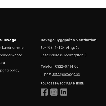
s Bevego
Bevego Byggplåt & Ventilation
m kundnummer
Box 168, 441 24 Alingsås
handelskonto
Besöksadress: Malmgatan 8
ura
Telefon: 0322-67 14 00
pgiftspolicy
E-post:
info@bevego.se
FÖLJ OSS PÅ SOCIALA MEDIER