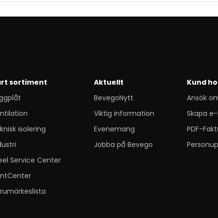
rt sortiment
Aktuellt
Kund ho
ggplåt
BevegoNytt
Ansök o
ntilation
Viktig information
Skapa e-
knisk isolering
Evenemang
PDF-Fakt
dustri
Jobba på Bevego
Personup
eel Service Center
ntCenter
rumärkeslista