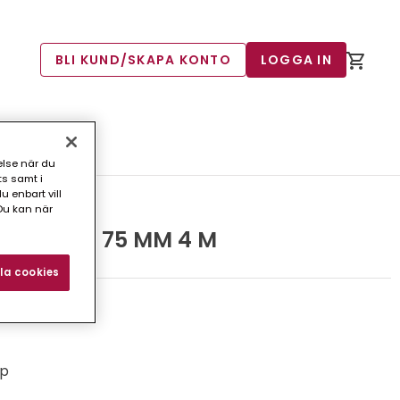
BLI KUND/SKAPA KONTO
LOGGA IN
else när du
ts samt i
 enbart vill
Du kan när
 KOPPAR 75 MM 4 M
la cookies
rp