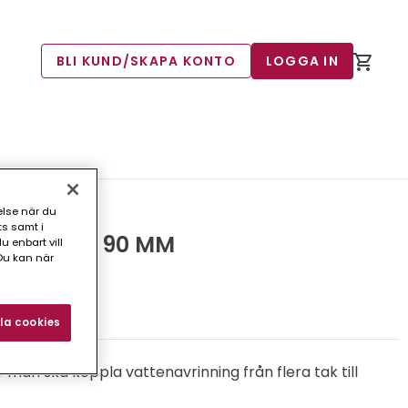
BLI KUND/SKAPA KONTO
LOGGA IN
else när du
ts samt i
AT BRUN 90 MM
 enbart vill
Du kan när
7)
la cookies
man ska koppla vattenavrinning från flera tak till