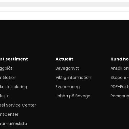
rt sortiment
Aktuellt
Kund ho
ggplåt
BevegoNytt
Ansök o
ntilation
Viktig information
Skapa e-
knisk isolering
Evenemang
PDF-Fakt
dustri
Jobba på Bevego
Personup
eel Service Center
ntCenter
rumärkeslista