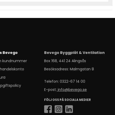
s Bevego
Bevego Byggplåt & Ventilation
m kundnummer
Box 168, 441 24 Alingsås
handelskonto
Besöksadress: Malmgatan 8
ura
Telefon: 0322-67 14 00
pgiftspolicy
E-post:
info@bevego.se
FÖLJ OSS PÅ SOCIALA MEDIER