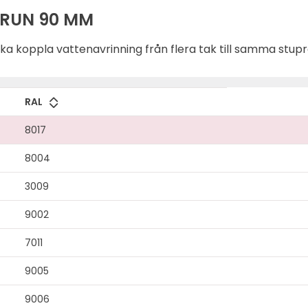
BRUN 90 MM
rinning från flera tak till samma stuprör. OBS! Beställningsvara. Kontakta din nä
RAL
8017
8004
3009
9002
7011
9005
9006