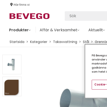
Här finns vi
Produkter
Affär & Verksamhet
Aktuellt
Startsida
Kategorier
Takavvattning
Stål
Grenrö
På Bevego.s
använder vå
marknadsför
godkänna a
som helst ä
Cookie-