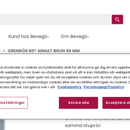
Kund hos Bevego
Om Bevego
r
GRENRÖR 60° ARMAT BRUN 90 MM
e använder vi cookies av funktionella skäl för att kunna ge dig en bra upplev
Armat
r webbplats, men även av statistiska skäl så att vi kan förbättra vår webbpla
GRENRÖR 60° ARM
ingssyfte. Du väljer själv om du vill acceptera cookies och du kan styra om du
nvändning av nödvändiga cookies eller om du tillåter alla typer av cookies. 
ndra ditt val. Läs gärna mer i vår
Cookiepolicy
Personuppgiftspolicy
FINNS I FLER VARIANTER (
inställningar
Avvisa alla
Acceptera al
Grenrör 90 mm, används när 
samma stuprör.