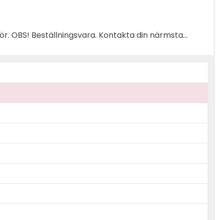
rmsta