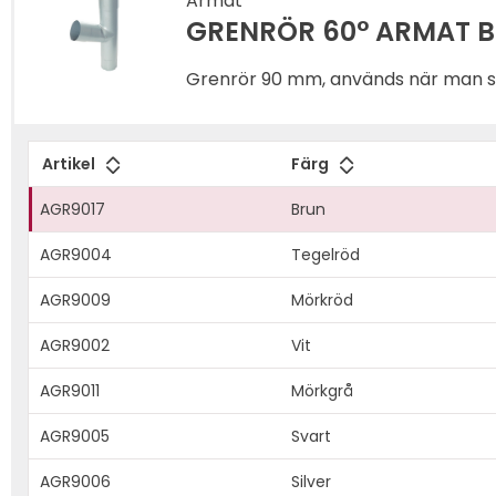
Armat
GRENRÖR 60° ARMAT 
Grenrör 90 mm, används när man ska koppla vattenav
Bevegofilial.
Artikel
Färg
AGR9017
Brun
AGR9004
Tegelröd
AGR9009
Mörkröd
AGR9002
Vit
AGR9011
Mörkgrå
AGR9005
Svart
AGR9006
Silver