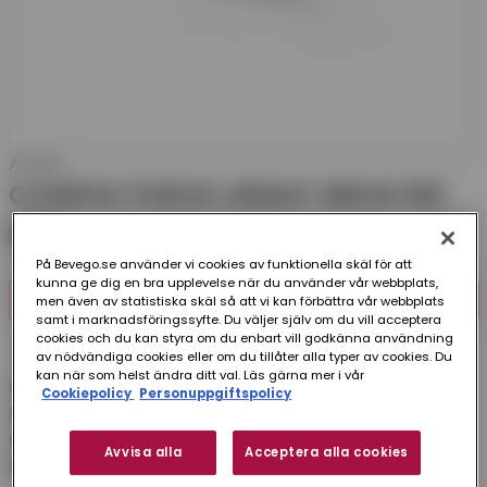
Armat
COMPACTKROK ARMAT BRUN 100
MM
På Bevego.se använder vi cookies av funktionella skäl för att
kunna ge dig en bra upplevelse när du använder vår webbplats,
FINNS I FLER VARIANTER (8)
men även av statistiska skäl så att vi kan förbättra vår webbplats
samt i marknadsföringssyfte. Du väljer själv om du vill acceptera
cookies och du kan styra om du enbart vill godkänna användning
av nödvändiga cookies eller om du tillåter alla typer av cookies. Du
kan när som helst ändra ditt val. Läs gärna mer i vår
Compactkrok för montage av hängränna på lodrät
Cookiepolicy
Personuppgiftspolicy
takfotsbräda.
OBS! Beställningsvara. Kontakta din närmsta
Avvisa alla
Acceptera alla cookies
Bevegofilial.