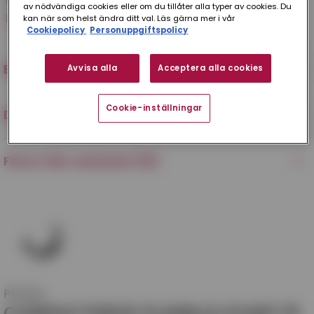
Försäljningsenhet:
1
av nödvändiga cookies eller om du tillåter alla typer av cookies. Du
Läs mer
kan när som helst ändra ditt val. Läs gärna mer i vår
Cookiepolicy
Personuppgiftspolicy
Beskrivning
Avvisa alla
Acceptera alla cookies
Cookie-inställningar
Dokument
Finns i fler varianter (12)
Plannja
COMPACTKROK PLANNJA SVART 01