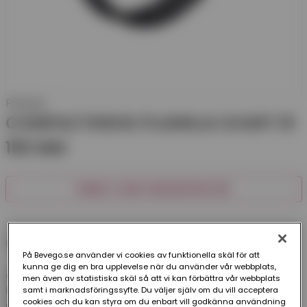
Plannja
COMPACTKROK PLANNJA SVART 01
150 MM
FINNS I FLER VARIANTER (12)
För hängränna. Skruvas direkt i takfotsbrädan.
På Bevego.se använder vi cookies av funktionella skäl för att
kunna ge dig en bra upplevelse när du använder vår webbplats,
Artikelnummer:
CK1501
men även av statistiska skäl så att vi kan förbättra vår webbplats
Förpackningsstorlek:
50 st/frp
samt i marknadsföringssyfte. Du väljer själv om du vill acceptera
cookies och du kan styra om du enbart vill godkänna användning