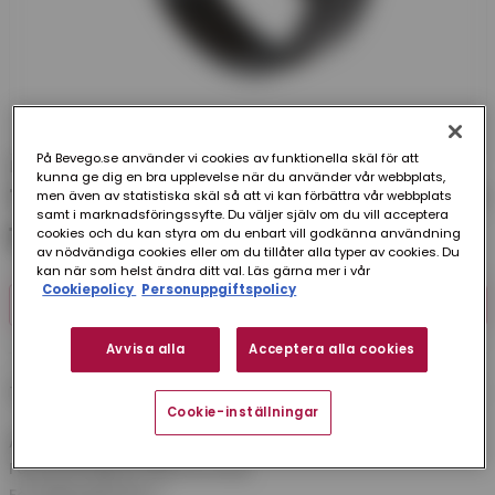
På Bevego.se använder vi cookies av funktionella skäl för att
Plannja
kunna ge dig en bra upplevelse när du använder vår webbplats,
TÄCKBYGEL PLANNJA MÖRKGRÅ 20
men även av statistiska skäl så att vi kan förbättra vår webbplats
samt i marknadsföringssyfte. Du väljer själv om du vill acceptera
100 MM
cookies och du kan styra om du enbart vill godkänna användning
av nödvändiga cookies eller om du tillåter alla typer av cookies. Du
kan när som helst ändra ditt val. Läs gärna mer i vår
Cookiepolicy
Personuppgiftspolicy
FINNS I FLER VARIANTER (5)
Avvisa alla
Acceptera alla cookies
Täckbygel för rännkrok. Fästs över befintlig rännkrok.
Cookie-inställningar
Artikelnummer:
TB1020
Förpackningsstorlek:
50 st/frp