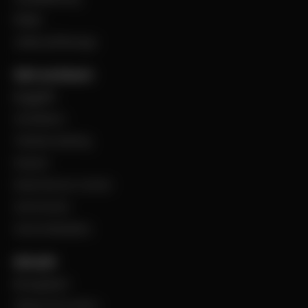
Filialer
Jobba på Bevego
Vårt sortiment
Byggplåt
Ventilation
Teknisk isolering
Industri
Steel Service Center
VentCenter
Varumärkeslista
Aktuellt
BevegoNytt
Viktig information