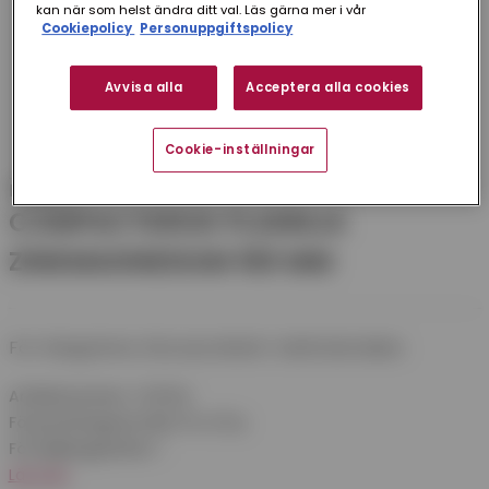
kan när som helst ändra ditt val. Läs gärna mer i vår
Cookiepolicy
Personuppgiftspolicy
Avvisa alla
Acceptera alla cookies
Cookie-inställningar
Plannja
COMPACTKROK PLANNJA
ZINKMAGNESIUM 100 MM
För hängränna. Skruvas direkt i takfotsbrädan.
Artikelnummer:
CK10ZM
Förpackningsstorlek:
50 st/frp
Försäljningsenhet:
1
Läs mer