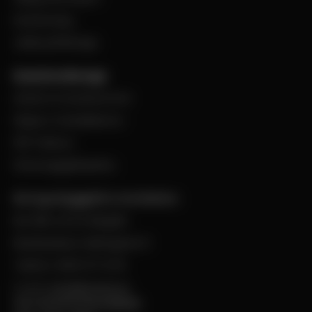
Evenemang
Jobba på Bevego
Kund hos Bevego
Ansök om kundnummer
Skapa e-handelskonto
PDF-Faktura
Personuppgiftspolicy
Bevego Byggplåt & Ventilation
Box 168, 441 24 Alingsås
Besöksadress: Malmgatan 8
Telefon: 0322-67 14 00
E-post:
info@bevego.se
FÖLJ OSS PÅ SOCIALA MEDIER