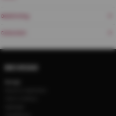
Beskrivning
Dokument
Bevego
Historia & Organisation
Vision & Värdeord
Uppdraget
Visselblåsning