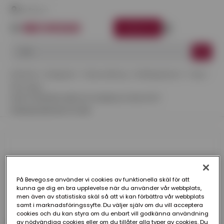
Här finns vi
LOGGA IN
Startsida
Kategorier
Takavvattning
ZinkMagnesium
Svep
Stenvägg
SVEP STENVÄGG MED KIL PLANNJA UTAN STIFT
ZINKMAGNESIUM 110 MM
På Bevego.se använder vi cookies av funktionella skäl för att
kunna ge dig en bra upplevelse när du använder vår webbplats,
men även av statistiska skäl så att vi kan förbättra vår webbplats
samt i marknadsföringssyfte. Du väljer själv om du vill acceptera
cookies och du kan styra om du enbart vill godkänna användning
av nödvändiga cookies eller om du tillåter alla typer av cookies. Du