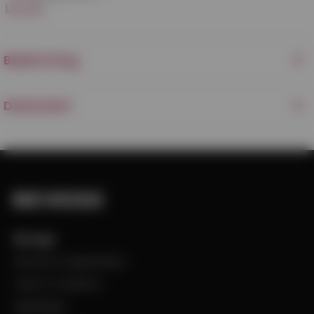
Läs mer
Beskrivning
Dokument
Bevego
Historia & Organisation
Vision & Värdeord
Uppdraget