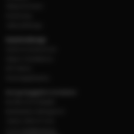
Viktig information
Evenemang
Jobba på Bevego
Kund hos Bevego
Ansök om kundnummer
Skapa e-handelskonto
PDF-Faktura
Personuppgiftspolicy
Bevego Byggplåt & Ventilation
Box 168, 441 24 Alingsås
Besöksadress: Malmgatan 8
Telefon: 0322-67 14 00
E-post:
info@bevego.se