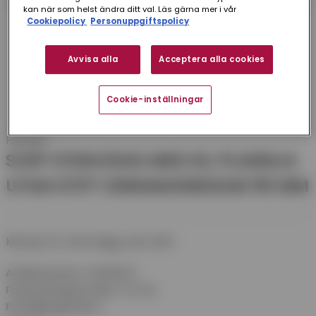
kan när som helst ändra ditt val. Läs gärna mer i vår
Cookiepolicy
Personuppgiftspolicy
Avvisa alla
Acceptera alla cookies
Cookie-inställningar
Plannja
SVEP STENVÄGG MED KIL PLANNJA
UTAN STIFT ZINKMAGNESIUM 110 MM
Kilsvep för stenvägg, utan stift.
Artikelnummer:
SSKN110ZM
Förpackningsstorlek:
10 st/frp
Försäljningsenhet:
1