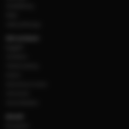
Visselblåsning
Filialer
Jobba på Bevego
Vårt sortiment
Byggplåt
Ventilation
Teknisk isolering
Industri
Steel Service Center
VentCenter
Varumärkeslista
Aktuellt
BevegoNytt