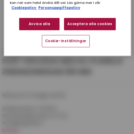
kan när som helst ändra ditt val. Läs gärna mer i vår
Cookiepolicy
Personuppgiftspolicy
Avvisa alla
Acceptera alla cookies
Cookie-inställningar
Plannja
SVEP TRÄVÄGG MED KIL PLANNJA
ZINKMAGNESIUM 100 MM
Kilsvep för trävägg med kil.
Artikelnummer:
STK100ZM
Förpackningsstorlek:
20 st/frp
Försäljningsenhet:
1
Läs mer