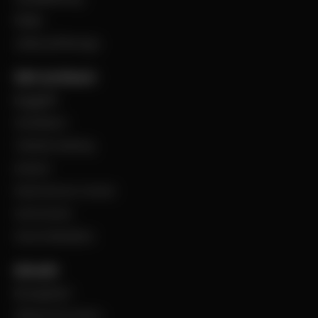
Filialer
Jobba på Bevego
Vårt sortiment
Byggplåt
Ventilation
Teknisk isolering
Industri
Steel Service Center
VentCenter
Varumärkeslista
Aktuellt
BevegoNytt
Viktig information