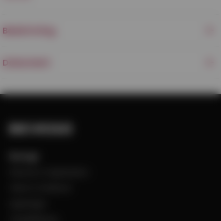
Beskrivning
Dokument
Bevego
Historia & Organisation
Vision & Värdeord
Uppdraget
Visselblåsning