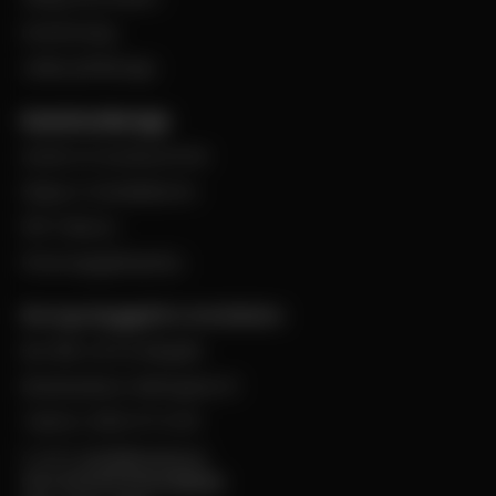
Evenemang
Jobba på Bevego
Kund hos Bevego
Ansök om kundnummer
Skapa e-handelskonto
PDF-Faktura
Personuppgiftspolicy
Bevego Byggplåt & Ventilation
Box 168, 441 24 Alingsås
Besöksadress: Malmgatan 8
Telefon: 0322-67 14 00
E-post:
info@bevego.se
FÖLJ OSS PÅ SOCIALA MEDIER