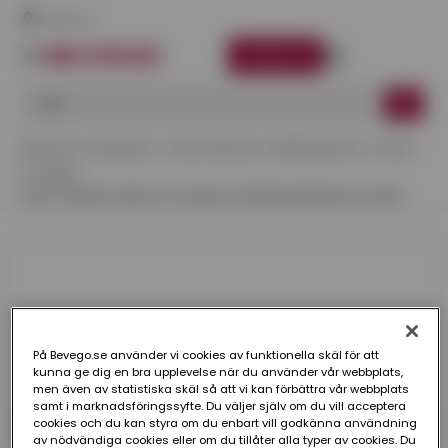
Här finns vi
LOGGA IN
Startsida
Kategorier
Takavvattning
ZinkMagnesium
Svep
Trävägg
SVEP TRÄVÄGG MED KIL PLANNJA ZINKMAGNESIUM 100 MM
På Bevego.se använder vi cookies av funktionella skäl för att
kunna ge dig en bra upplevelse när du använder vår webbplats,
men även av statistiska skäl så att vi kan förbättra vår webbplats
samt i marknadsföringssyfte. Du väljer själv om du vill acceptera
cookies och du kan styra om du enbart vill godkänna användning
av nödvändiga cookies eller om du tillåter alla typer av cookies. Du