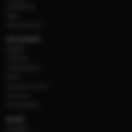
Visselblåsning
Filialer
Jobba på Bevego
Vårt sortiment
Byggplåt
Ventilation
Teknisk isolering
Industri
Steel Service Center
VentCenter
Varumärkeslista
Aktuellt
BevegoNytt