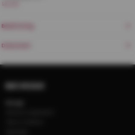
Läs mer
Beskrivning
Dokument
Bevego
Historia & Organisation
Vision & Värdeord
Uppdraget