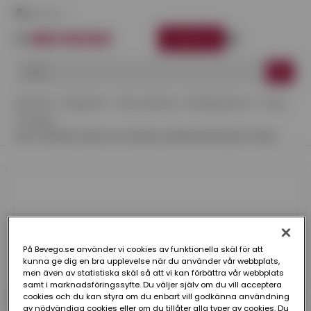
Här finns vi
LOGGA IN
Startsida
Kategorier
Takavvattning
ZinkMagnesium
Svep
Trävägg
SVEP TRÄVÄGG MED KIL PLANNJA ZINKMAGNESIUM 110 MM
På Bevego.se använder vi cookies av funktionella skäl för att
kunna ge dig en bra upplevelse när du använder vår webbplats,
men även av statistiska skäl så att vi kan förbättra vår webbplats
samt i marknadsföringssyfte. Du väljer själv om du vill acceptera
cookies och du kan styra om du enbart vill godkänna användning
av nödvändiga cookies eller om du tillåter alla typer av cookies. Du