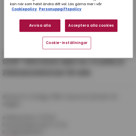
kan när som helst ändra ditt val. Läs gärna mer i vår
Cookiepolicy
Personuppgiftspolicy
Avvisa alla
Acceptera alla cookies
Cookie-inställningar
Plannja
SVEP TRÄVÄGG MED KIL PLANNJA
ZINKMAGNESIUM 110 MM
Kilsvep för trävägg. Håller stupröret på plats vid
väggen.
Artikelnummer:
STK110ZM
Förpackningsstorlek:
10 st/frp
Försäljningsenhet:
1