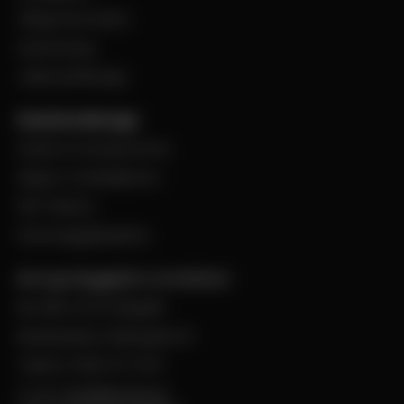
Viktig information
Evenemang
Jobba på Bevego
Kund hos Bevego
Ansök om kundnummer
Skapa e-handelskonto
PDF-Faktura
Personuppgiftspolicy
Bevego Byggplåt & Ventilation
Box 168, 441 24 Alingsås
Besöksadress: Malmgatan 8
Telefon: 0322-67 14 00
E-post:
info@bevego.se