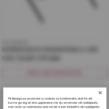
CW Lundberg
KONSOLSATS FASADSTEGE A-220
CWL SVART 270 MM
FINNS I FLER VARIANTER (13)
Konsoler för montage av fasadstege A-220 mm
utanför fasad.
På Bevego.se använder vi cookies av funktionella skäl för att
kunna ge dig en bra upplevelse när du använder vår webbplats,
men även av statistiska skäl så att vi kan förbättra vår webbplats