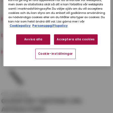
Läs mer
men även av statistiska skäl så att vi kan förbättra vår webbplats
samt i marknadsföringssyfte. Du väljer själv om du vill acceptera
cookies och du kan styra om du enbart vill godkänna användning
av nödvändiga cookies eller om du tillåter alla typer av cookies. Du
Beskrivning
kan när som helst ändra ditt val. Läs gärna mer i vår
Cookiepolicy
Personuppgiftspolicy
Dokument
Avvisa alla
Acceptera alla cookies
Finns i fler varianter (14)
Cookie-inställningar
CW Lundberg
GLIDSKYDD TAKSTEGE CWL
ANTRACITGRÅ