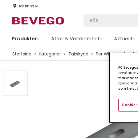
Här finns vi
Produkter
Affär & Verksamhet
Aktuellt
Startsida
Kategorier
Takskydd
Per Wikstrand
Sn
På Bevego.s
använder vå
marknadsför
godkänna a
som helst ä
Cookie-