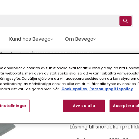
Kund hos Bevego
Om Bevego
örasskydd
LÅSNING PROFILDURK PW ZM
e använder vi cookies av funktionella skäl för att kunna ge dig en bra upplev
Per Wikstrand
r webbplats, men även av statistiska skäl så att vi kan förbättra vår webbpla
ingssyfte. Du väljer själv om du vill acceptera cookies och du kan styra om du
LÅSNING PROFILD
nvändning av nödvändiga cookies eller om du tillåter alla typer av cookies. 
ndra ditt val. Läs gärna mer i vår
Cookiepolicy
Personuppgiftspolicy
FINNS I FLER VARIANTER (
inställningar
Avvisa alla
Acceptera al
Låsning till snöräcke i profild