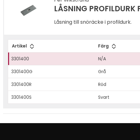
LÅSNING PROFILDURK 
Låsning till snöräcke i profildurk.
Artikel
Färg
3301400
N/A
3301400G
Grå
3301400R
Röd
3301400S
Svart