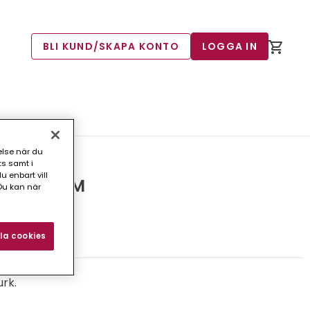
BLI KUND/SKAPA KONTO
LOGGA IN
else när du
ts samt i
 enbart vill
URK PW ZM
Du kan när
4)
la cookies
urk.