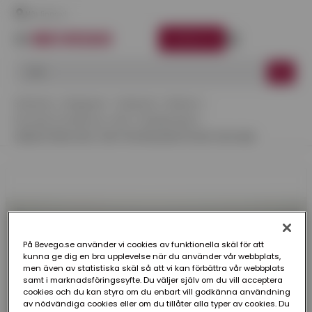
Här finns vi
LOGGA IN
Startsida
Kategorier
Takskydd
Weland
Konsoler & Infästning
Bult- & Muttersatser
GÄNGSTÅNG EXKL. MUTTER WELAND RF M10 1000 MM
På Bevego.se använder vi cookies av funktionella skäl för att
kunna ge dig en bra upplevelse när du använder vår webbplats,
men även av statistiska skäl så att vi kan förbättra vår webbplats
samt i marknadsföringssyfte. Du väljer själv om du vill acceptera
cookies och du kan styra om du enbart vill godkänna användning
av nödvändiga cookies eller om du tillåter alla typer av cookies. Du