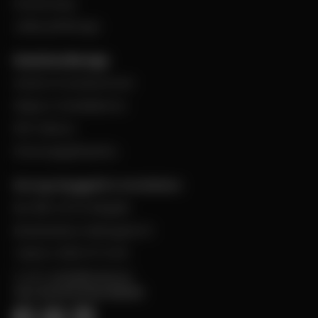
Evenemang
Jobba på Bevego
Kund hos Bevego
Ansök om kundnummer
Skapa e-handelskonto
PDF-Faktura
Personuppgiftspolicy
Bevego Byggplåt & Ventilation
Box 168, 441 24 Alingsås
Besöksadress: Malmgatan 8
Telefon: 0322-67 14 00
E-post:
info@bevego.se
FÖLJ OSS PÅ SOCIALA MEDIER