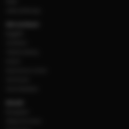
Filialer
Jobba på Bevego
Vårt sortiment
Byggplåt
Ventilation
Teknisk isolering
Industri
Steel Service Center
VentCenter
Varumärkeslista
Aktuellt
BevegoNytt
Viktig information