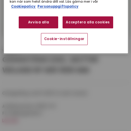
kan när som helst ändra ditt val. Läs gärna mer i vår
Cookiepolicy
Personuppgiftspolicy
Avvisa alla
Acceptera alla cookies
Cookie-inställningar
Weland
GÄNGSTÅNG EXKL. MUTTER
WELAND RF M10 1000 MM
Gängstång rostfri M10 1m exkl mutter
Artikelnummer:
RB1010-00
Försäljningsenhet:
1
Läs mer