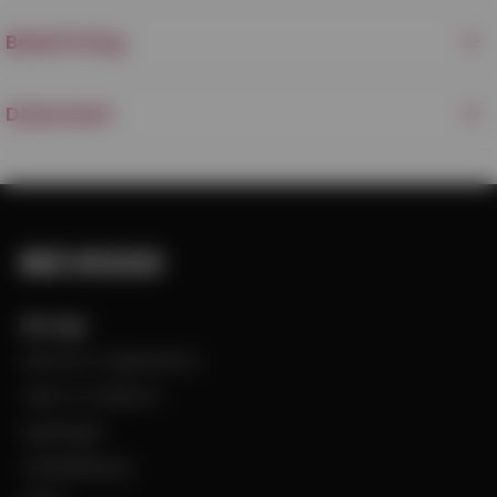
Beskrivning
Dokument
Bevego
Historia & Organisation
Vision & Värdeord
Uppdraget
Visselblåsning