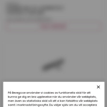
Weland
GUMMIKONA TILL SNABBFÄSTE
(VIPPBULT) WELAND
Gummikona till snabbfäste.
VISA VARIANT
Weland
På Bevego.se använder vi cookies av funktionella skäl för att
SNABBFÄSTE (VIPPBULT) FZV
kunna ge dig en bra upplevelse när du använder vår webbplats,
men även av statistiska skäl så att vi kan förbättra vår webbplats
Snabbfäste 60mm inkl mutter. Godkänt för alla typer av
samt i marknadsföringssyfte. Du väljer själv om du vill acceptera