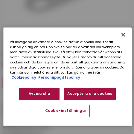
På Bevego.se använder vi cookies av funktionella skäl för att
Weland
kunna ge dig en bra upplevelse när du använder vår webbplats,
LÅSNING-AVSLUTNING 3 RÖR
men även av statistiska skäl så att vi kan förbättra vår webbplats
samt i marknadsföringssyfte. Du väljer själv om du vill acceptera
WELAND ZINKMAGNESIUM
cookies och du kan styra om du enbart vill godkänna användning
av nödvändiga cookies eller om du tillåter alla typer av cookies. Du
kan när som helst ändra ditt val. Läs gärna mer i vår
Cookiepolicy
Personuppgiftspolicy
FINNS I FLER VARIANTER (5)
Avvisa alla
Acceptera alla cookies
Låsning för 3 rör (2 st / sträcka). Snörasskydd rör för
Cookie-inställningar
betongpannor.
Artikelnummer:
LA2731