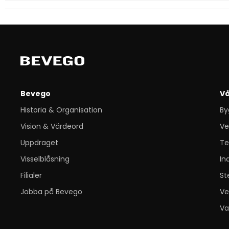
Bevego
Vå
Historia & Organisation
By
Vision & Värdeord
Ve
Uppdraget
Te
Visselblåsning
In
Filialer
St
Jobba på Bevego
Ve
Va