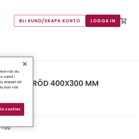
BLI KUND/SKAPA KONTO
LOGGA IN
else när du
ts samt i
 WELAND RÖD 400X300 MM
 enbart vill
Du kan när
5)
la cookies
vägg.