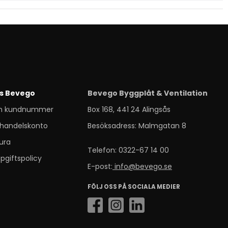
s Bevego
Bevego Byggplåt & Ventilation
m kundnummer
Box 168, 441 24 Alingsås
handelskonto
Besöksadress: Malmgatan 8
ura
Telefon: 0322-67 14 00
pgiftspolicy
E-post:
info@bevego.se
FÖLJ OSS PÅ SOCIALA MEDIER