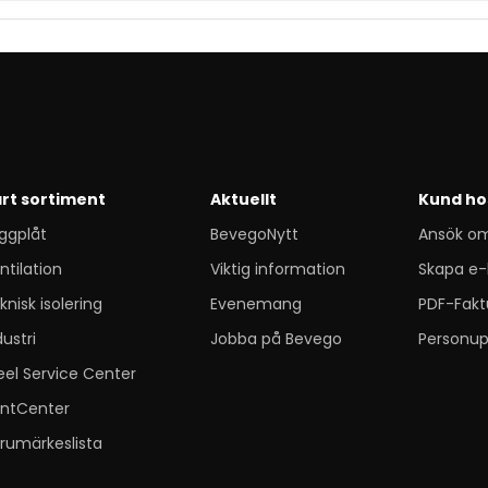
rt sortiment
Aktuellt
Kund ho
ggplåt
BevegoNytt
Ansök o
ntilation
Viktig information
Skapa e-
knisk isolering
Evenemang
PDF-Fakt
dustri
Jobba på Bevego
Personup
eel Service Center
ntCenter
rumärkeslista