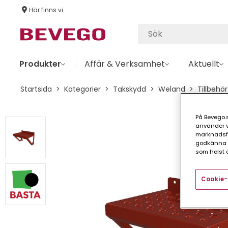
Här finns vi
Produkter
Affär & Verksamhet
Aktuellt
Startsida
Kategorier
Takskydd
Weland
Tillbehör
På Bevego.s
använder vå
marknadsför
godkänna a
som helst ä
Cookie-