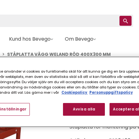
Kund hos Bevego
Om Bevego
STÅPLATTA VÄGG WELAND RÖD 400X300 MM
e använder vi cookies av funktionella skäl för att kunna ge dig en bra upplev
Weland
r webbplats, men även av statistiska skäl så att vi kan förbättra vår webbpla
STÅPLATTA VÄGG
ingssyfte. Du väljer själv om du vill acceptera cookies och du kan styra om du
nvändning av nödvändiga cookies eller om du tillåter alla typer av cookies. 
ndra ditt val. Läs gärna mer i vår
Cookiepolicy
Personuppgiftspolicy
FINNS I FLER VARIANTER (
inställningar
Avvisa alla
Acceptera al
Ståplatta för montering på 