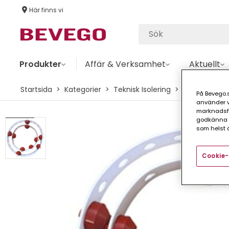
Här finns vi
Produkter
Affär & Verksamhet
Aktuellt
Startsida
Kategorier
Teknisk Isolering
Mineralull
På Bevego.s
använder vå
marknadsför
godkänna a
Nyhet
som helst ä
Cookie-