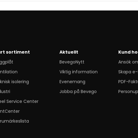
rt sortiment
Aktuellt
Kund ho
ggplåt
BevegoNytt
Ansök o
ntilation
Viktig information
Skapa e-
knisk isolering
Evenemang
PDF-Fakt
dustri
Jobba på Bevego
Personup
eel Service Center
ntCenter
rumärkeslista