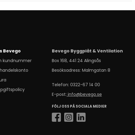
s Bevego
Bevego Byggplåt & Ventilation
m kundnummer
Box 168, 441 24 Alingsås
handelskonto
Besöksadress: Malmgatan 8
ura
Telefon: 0322-67 14 00
pgiftspolicy
E-post:
info@bevego.se
FÖLJ OSS PÅ SOCIALA MEDIER