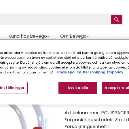
Kund hos Bevego
Om Bevego
Tillbehör
BÄLTE FÖR DISTANS CUI SPACERS PAROC
e använder vi cookies av funktionella skäl för att kunna ge dig en bra upplev
r webbplats, men även av statistiska skäl så att vi kan förbättra vår webbpla
ingssyfte. Du väljer själv om du vill acceptera cookies och du kan styra om du
nvändning av nödvändiga cookies eller om du tillåter alla typer av cookies. 
Paroc
ndra ditt val. Läs gärna mer i vår
Cookiepolicy
Personuppgiftspolicy
BÄLTE FÖR DISTAN
inställningar
Avvisa alla
Acceptera al
Bälte till distansblock CUI S
Artikelnummer:
PCUISPACE
Förpackningsstorlek:
25 st/
Försäljningsenhet:
1