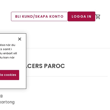
BLI KUND/SKAPA KONTO
LOGGA IN
else när du
ts samt i
 enbart vill
Du kan när
S CUI SPACERS PAROC
la cookies
pacer.
RB
kartong