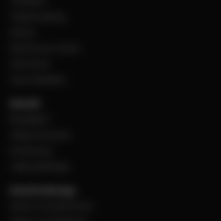
Ventilation
Teknisk isolering
Industri
Steel Service Center
VentCenter
Varumärkeslista
Aktuellt
BevegoNytt
Viktig information
Evenemang
Jobba på Bevego
Kund hos Bevego
Ansök om kundnummer