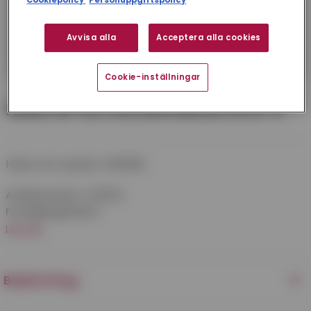
Cookiepolicy
Personuppgiftspolicy
Avvisa alla
Acceptera alla cookies
Cookie-inställningar
HAKE 18 TILL EXCENTERLÅS 91 G-3
Hake som passar 4012516.
Artikelnummer:
4012564
Försäljningsenhet:
1
Läs mer
Beskrivning