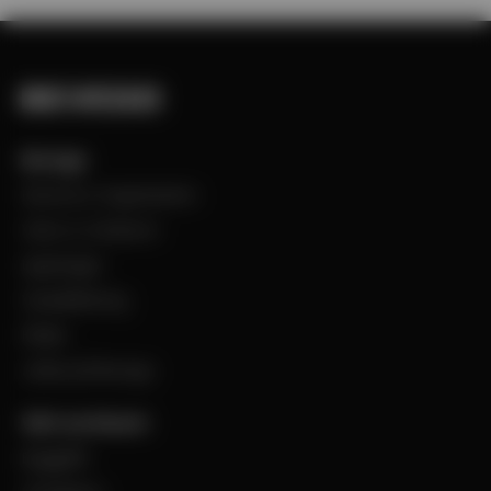
Bevego
Historia & Organisation
Vision & Värdeord
Uppdraget
Visselblåsning
Filialer
Jobba på Bevego
Vårt sortiment
Byggplåt