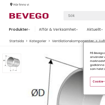
Här finns vi
Produkter
Affär & Verksamhet
Aktuellt
Startsida
Kategorier
Ventilationskomponenter
Luf
På Bevego.s
använder vå
marknadsför
godkänna a
som helst ä
Cookie-