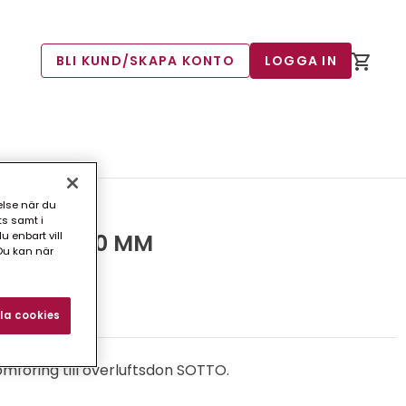
BLI KUND/SKAPA KONTO
LOGGA IN
else när du
ts samt i
 enbart vill
 VGC 160 MM
Du kan när
4)
la cookies
mföring till överluftsdon SOTTO.