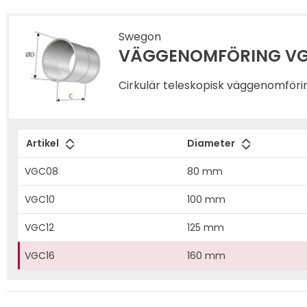
Swegon
VÄGGENOMFÖRING VG
Cirkulär teleskopisk väggenomförin
Artikel
Diameter
VGC08
80 mm
VGC10
100 mm
VGC12
125 mm
VGC16
160 mm