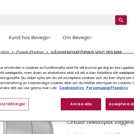
Kund hos Bevego
Om Bevego
tdon
Överluftsdon
VÄGGENOMFÖRING VGC 160 MM
e använder vi cookies av funktionella skäl för att kunna ge dig en bra upplev
Swegon
r webbplats, men även av statistiska skäl så att vi kan förbättra vår webbpla
ingssyfte. Du väljer själv om du vill acceptera cookies och du kan styra om du
VÄGGENOMFÖRING
nvändning av nödvändiga cookies eller om du tillåter alla typer av cookies. 
ndra ditt val. Läs gärna mer i vår
Cookiepolicy
Personuppgiftspolicy
FINNS I FLER VARIANTER (
inställningar
Avvisa alla
Acceptera al
Cirkulär teleskopisk väggeno