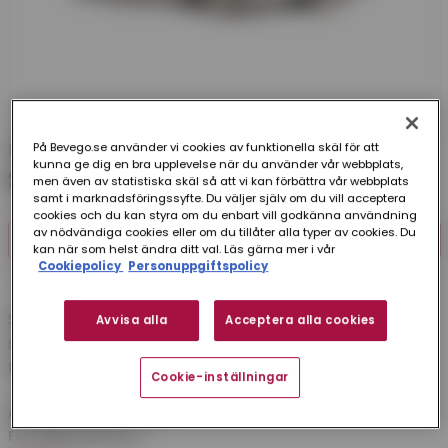
På Bevego.se använder vi cookies av funktionella skäl för att
REC
kunna ge dig en bra upplevelse när du använder vår webbplats,
SLANGKLÄMMA SBF 60-110 MM
men även av statistiska skäl så att vi kan förbättra vår webbplats
samt i marknadsföringssyfte. Du väljer själv om du vill acceptera
cookies och du kan styra om du enbart vill godkänna användning
av nödvändiga cookies eller om du tillåter alla typer av cookies. Du
FINNS I FLER VARIANTER (7)
kan när som helst ändra ditt val. Läs gärna mer i vår
Cookiepolicy
Personuppgiftspolicy
Slangklämma av 9 mm stålband. Bandet förs genom
Avvisa alla
Acceptera alla cookies
snabblåset fram till dragläget. Låset fälls sedan ner,
först då behövs en mejsel för den slutliga fixeringen.
Cookie-inställningar
Artikelnummer:
SBFS110
Försäljningsenhet:
1