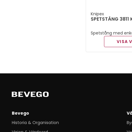
Knipex
SPETSTÅNG 3811 
Spetstång med enkel
käftar. Räfflad grip
VISA 
med plastklädda skä
Bevego
Vå
Historia & Organisation
By