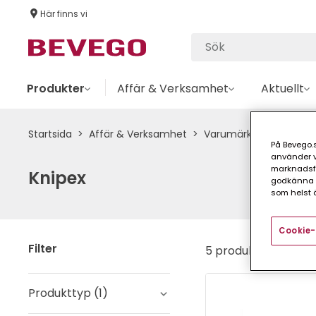
Här finns vi
Produkter
Affär & Verksamhet
Aktuellt
Startsida
Affär & Verksamhet
Varumärken
Varumä
På Bevego.s
använder vå
marknadsför
Knipex
godkänna a
som helst ä
Cookie-
Filter
5 produkter
Produkttyp
(
1
)