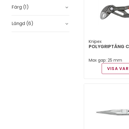
Övriga tänger
(
5
)
Färg
(
1
)
Röd
(
3
)
Längd
(
6
)
125 mm
(
1
)
Knipex
POLYGRIPTÅNG 
140 mm
(
1
)
Max gap: 25 mm
160 mm
(
3
)
VISA VAR
180 mm
(
1
)
200 mm
(
1
)
250 mm
(
1
)