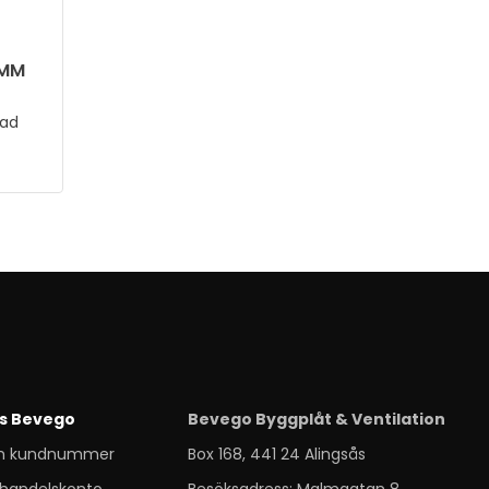
 MM
dad
s Bevego
Bevego Byggplåt & Ventilation
m kundnummer
Box 168, 441 24 Alingsås