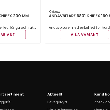
Knipex
KNIPEX 200 MM
ÄNDAVBITARE 6801 KNIPEX 160
 led, långa och raka
Ändavbitare med enkel led för här
yta, polerat huvud och
tråd. Polerad. Plastklädda skänklar.
VARIANT
VISA VARIANT
nklar.
rt sortiment
Aktuellt
Kund ho
ggplåt
BevegoNytt
Ansök o