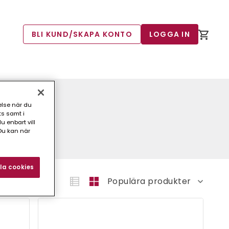
BLI KUND/SKAPA KONTO
LOGGA IN
else när du
ts samt i
 enbart vill
Du kan när
la cookies