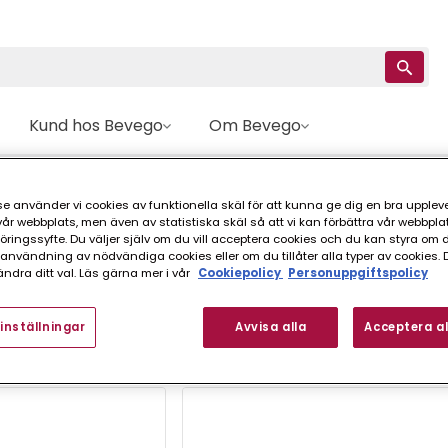
Kund hos Bevego
Om Bevego
rkeslista
Knipex
e använder vi cookies av funktionella skäl för att kunna ge dig en bra upplev
r webbplats, men även av statistiska skäl så att vi kan förbättra vår webbpla
ingssyfte. Du väljer själv om du vill acceptera cookies och du kan styra om du
nvändning av nödvändiga cookies eller om du tillåter alla typer av cookies. 
ndra ditt val. Läs gärna mer i vår
Cookiepolicy
Personuppgiftspolicy
inställningar
Avvisa alla
Acceptera al