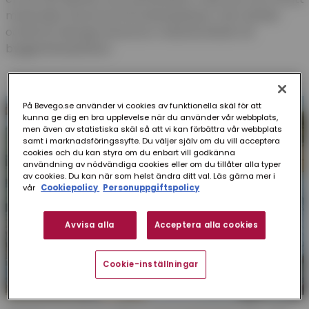
materialet levereras till arbetsplatsen. Det händer
också att Bevego levererar material direkt till
byggarbetsplatsen.
På Bevego.se använder vi cookies av funktionella skäl för att
kunna ge dig en bra upplevelse när du använder vår webbplats,
men även av statistiska skäl så att vi kan förbättra vår webbplats
samt i marknadsföringssyfte. Du väljer själv om du vill acceptera
cookies och du kan styra om du enbart vill godkänna
användning av nödvändiga cookies eller om du tillåter alla typer
av cookies. Du kan när som helst ändra ditt val. Läs gärna mer i
vår
Cookiepolicy
Personuppgiftspolicy
Avvisa alla
Acceptera alla cookies
Cookie-inställningar