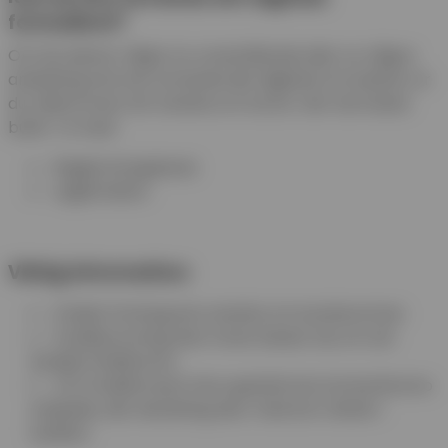
formuläret?
Om du saknar något av ovanstående eller av någon
anledning inte kan använda det digitala formuläret, är
du välkommen att ansöka om konto i din närmaste
butik. Ta med:
Registreringsbevis
Legitimation
Viktig information:
Endast företag kan ansöka om kundnummer.
Kreditprövning sker innan beslut tas om att
bevilja kreditkonto.
Om kreditkraven inte uppfylls kan kontantkonto
erbjudas, där betalning sker med kort direkt i
butiken.