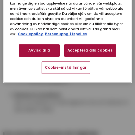
Klicka på länken nedan för att komma till vårt
kunna ge dig en bra upplevelse när du använder vår webbplats,
digitala ansökningsformulär. Endast
men även av statistiska skäl så att vi kan förbättra vår webbplats
samt i marknadsföringssyfte. Du väljer själv om du vill acceptera
firmatecknare kan fylla i formuläret, och
cookies och du kan styra om du enbart vill godkänna
legitimering med Bank-ID krävs.
användning av nödvändiga cookies eller om du tillåter alla typer
av cookies. Du kan när som helst ändra ditt val. Läs gärna mer i
Till ansökan
vår
Cookiepolicy
Personuppgiftspolicy
Uppgifter att ha redo
Avvisa alla
Acceptera alla cookies
När du fyller i ansökan behöver du ange:
Företagsuppgifter
Cookie-inställningar
Organisationsnummer
Kontaktuppgifter
Skicka in ansökan
När formuläret är ifyllt signerar du och skickar in
det direkt online.
Kan du inte använda det digitala