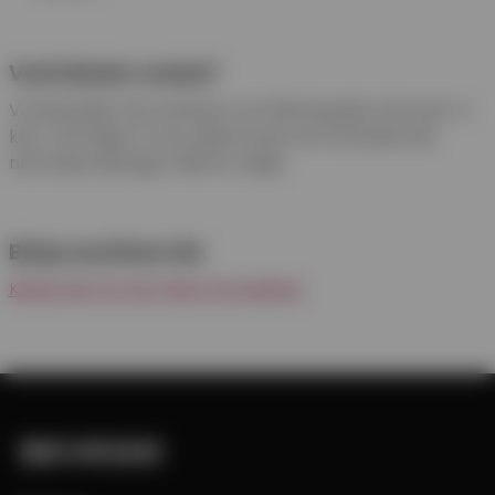
Vad händer sedan?
Vi behandlar din ansökan och återkopplar så snart vi
kan. Vid frågor är du välkommen att kontakta din
närmaste Bevego-filial för hjälp.
Börja ansökan här
Klicka här för att fylla i formuläret
.