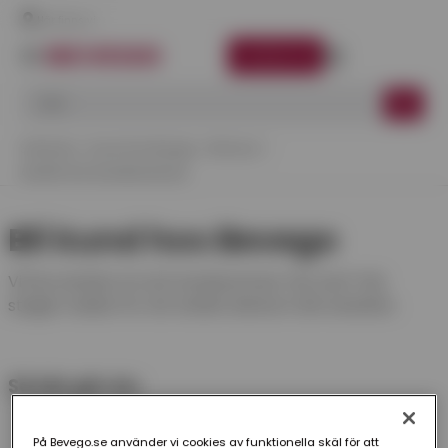
Här finns vi
LOGGA IN
Startsida
Kund Hos Bevego
Bli Kund
Ansök Om Kundnummer
Bli kund hos Bevego
Vill du ansöka om ett kundnummer hos oss? Följ
stegen nedan för att enkelt skicka in din ansökan.
Så här gör du:
Fyll i ansökan online
På Bevego.se använder vi cookies av funktionella skäl för att