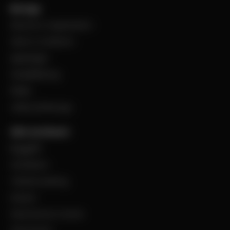
Bevego
Historia & Organisation
Vision & Värdeord
Uppdraget
Visselblåsning
Filialer
Jobba på Bevego
Vårt sortiment
Byggplåt
Ventilation
Teknisk isolering
Industri
Steel Service Center