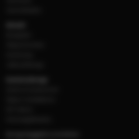
VentCenter
Varumärkeslista
Aktuellt
BevegoNytt
Viktig information
Evenemang
Jobba på Bevego
Kund hos Bevego
Ansök om kundnummer
Skapa e-handelskonto
PDF-Faktura
Personuppgiftspolicy
Bevego Byggplåt & Ventilation