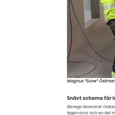
Magnus “Sune” Östman 
Snävt schema för 
Bevego levererar materi
lagervaror och en del m