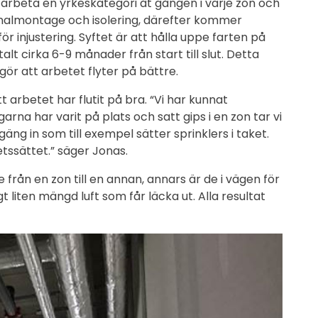
rbeta en yrkeskategori åt gången i varje zon och
 kanalmontage och isolering, därefter kommer
 injustering. Syftet är att hålla uppe farten på
alt cirka 6-9 månader från start till slut. Detta
 gör att arbetet flyter på bättre.
 arbetet har flutit på bra. “Vi har kunnat
arna har varit på plats och satt gips i en zon tar vi
äng in som till exempel sätter sprinklers i taket.
etssättet.” säger Jonas.
rån en zon till en annan, annars är de i vägen för
liten mängd luft som får läcka ut. Alla resultat
!