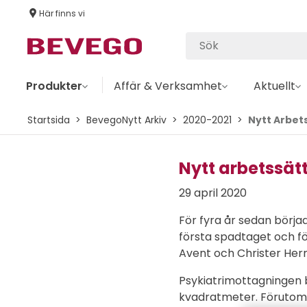
Här finns vi
Produkter
Affär & Verksamhet
Aktuellt
Startsida
BevegoNytt Arkiv
2020-2021
Nytt Arbets
Nytt arbetssätt
29 april 2020
För fyra år sedan börjad
första spadtaget och för
Avent och Christer Her
Psykiatrimottagningen bl
kvadratmeter. Förutom d