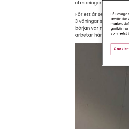
utmaningarna kring leve
För ett år sedan starta
På Bevego.s
använder vå
3 våningar som sitter i
marknadsför
början var man totalt 
godkänna a
som helst ä
arbetar här.
Cookie-