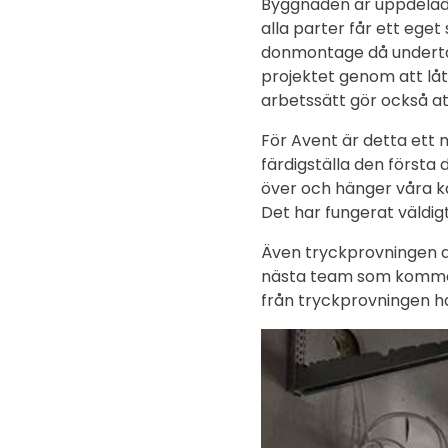
Byggnaden är uppdelad 
alla parter får ett ege
donmontage då undertak 
projektet genom att låta
arbetssätt gör också att
För Avent är detta ett n
färdigställa den första 
över och hänger våra kan
Det har fungerat väldig
Även tryckprovningen av
nästa team som kommer i
från tryckprovningen ha