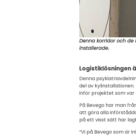
Denna korridor och de 
installerade.
Logistiklösningen
Denna psykiatriavdelning
del av kylinstallatione
inför projektet som var
På Bevego har man från 
att göra alla införståd
på ett visst sätt har lag
“Vi på Bevego som är inb