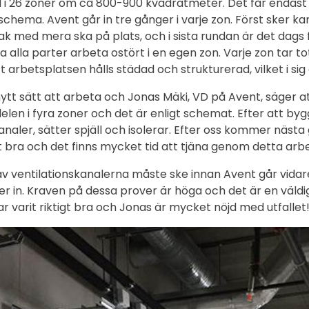
i 26 zoner om ca 800-900 kvadratmeter. Det får endast a
t schema. Avent går in tre gånger i varje zon. Först sker
med mera ska på plats, och i sista rundan är det dags för
 alla parter arbeta ostört i en egen zon. Varje zon tar tot
 arbetsplatsen hålls städad och strukturerad, vilket i sig
ytt sätt att arbeta och Jonas Mäki, VD på Avent, säger att
delen i fyra zoner och det är enligt schemat. Efter att bygg
aler, sätter spjäll och isolerar. Efter oss kommer nästa g
t bra och det finns mycket tid att tjäna genom detta arb
 ventilationskanalerna måste ske innan Avent går vidare f
n. Kraven på dessa prover är höga och det är en väldigt 
r varit riktigt bra och Jonas är mycket nöjd med utfallet