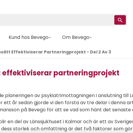
Kund hos Bevego
Om Bevego
sätt Effektiviserar Partneringprojekt - Del 2 Av 3
 effektiviserar partneringprojekt
e planeringen av psykiatrimottagningen i anslutning till L
 ett år sedan gjorde vi den första av tre delar i denna ar
mansson på Bevego för att se vad som hänt det senaste 
ir en del av Länssjukhuset i Kalmar och är ett av Sverige
ess storlek och omfattning är det två faktorer som gör d