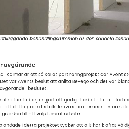
intilliggande behandlingsrummen är den senaste zonen 
 är avgörande
 i Kalmar är ett så kallat partneringprojekt där Avent stå
n. Det var Avents beslut att anlita Bevego och det var bl
 avgörande i beslutet.
allra första början gjort ett gediget arbete för att förbe
da i att detta projekt skulle kräva stora resurser. Infor
t grunden till ett välplanerat arbete.
landade i detta projektet tycker att allt har klaffat väl