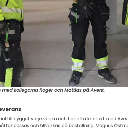
med kollegorna Roger och Mattias på Avent.
leverans
al till bygget varje vecka och har ofta kontakt med Aven
åttanpassas och tillverkas på beställning. Magnus Östma