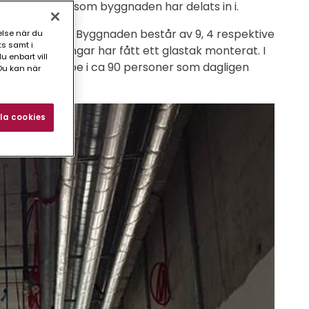
 olika zonerna som byggnaden har delats in i.
 ovanför mark. Byggnaden består av 9, 4 respektive
else när du
ts samt i
är på 8 våningar har fått ett glastak monterat. I
 enbart vill
nu är det uppe i ca 90 personer som dagligen
Du kan när
la cookies