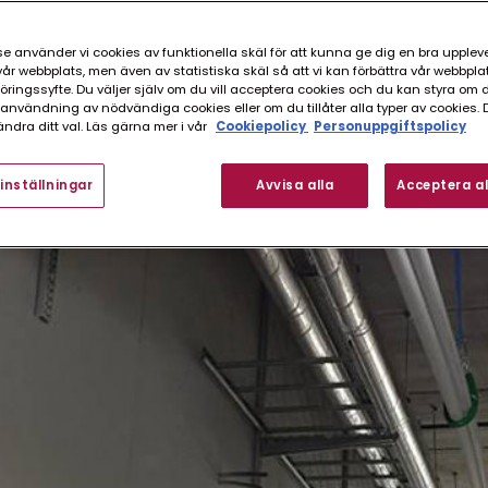
ranser till bygget och att arbetet sker steg för steg i de
de Avent sitt arbete i källaren och de har nu kommit upp
e använder vi cookies av funktionella skäl för att kunna ge dig en bra upplev
r webbplats, men även av statistiska skäl så att vi kan förbättra vår webbpla
hop och hela byggnaden är nu tät. Även atriumgården som 
ingssyfte. Du väljer själv om du vill acceptera cookies och du kan styra om du
inte mer än 30 yrkesverksamma personer på bygget, men 
nvändning av nödvändiga cookies eller om du tillåter alla typer av cookies. 
ndra ditt val. Läs gärna mer i vår
Cookiepolicy
Personuppgiftspolicy
inställningar
Avvisa alla
Acceptera al