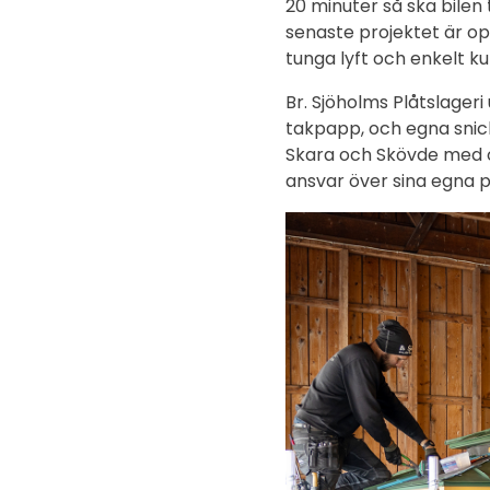
20 minuter så ska bilen
senaste projektet är op
tunga lyft och enkelt k
Br. Sjöholms Plåtslager
takpapp, och egna snick
Skara och Skövde med om
ansvar över sina egna p