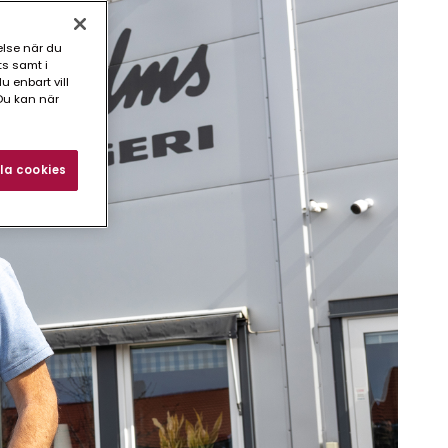
else när du
ts samt i
 enbart vill
Du kan när
la cookies