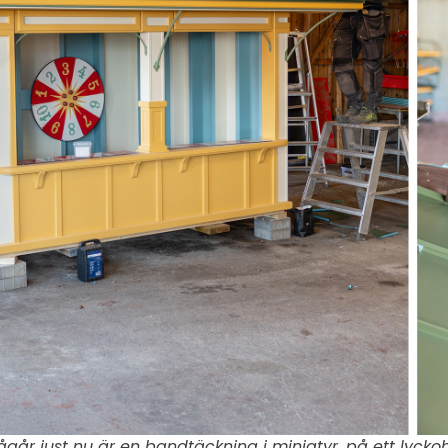
går just nu är en bandtäckning i miniatyr, på ett lycko