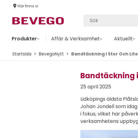
Här finns vi
Produkter
Affär & Verksamhet
Aktuellt
Startsida
BevegoNytt
Bandtäckning I Stor Och Lit
Bandtäckning i 
25 april 2025
Lidköpings äldsta Plåtsl
Johan Jondell som idag 
i fokus, vilket har påv
verksamhetens uppbyggn