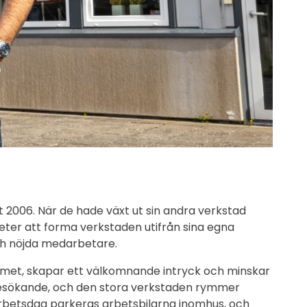
et 2006. När de hade växt ut sin andra verkstad
gheter att forma verkstaden utifrån sina egna
ch nöjda medarbetare.
ummet, skapar ett välkomnande intryck och minskar
 besökande, och den stora verkstaden rymmer
arbetsdag parkeras arbetsbilarna inomhus, och