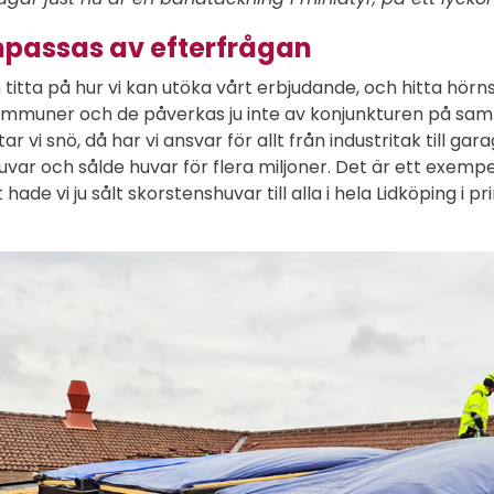
npassas av efterfrågan
 titta på hur vi kan utöka vårt erbjudande, och hitta hör
muner och de påverkas ju inte av konjunkturen på samma 
ar vi snö, då har vi ansvar för allt från industritak till g
ar och sålde huvar för flera miljoner. Det är ett exempel
 hade vi ju sålt skorstenshuvar till alla i hela Lidköping i pr