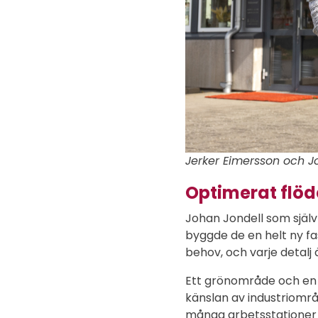
Jerker Eimersson och Jo
Optimerat flöde
Johan Jondell som själv 
byggde de en helt ny fas
behov, och varje detalj
Ett grönområde och en p
känslan av industriomr
många arbetsstationer d