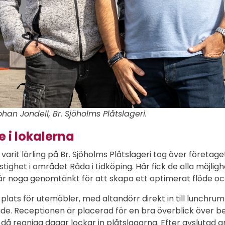
han Jondell, Br. Sjöholms Plåtslageri.
 i lokalerna
varit lärling på Br. Sjöholms Plåtslageri tog över företag
tighet i området Råda i Lidköping. Här fick de alla möjli
 är noga genomtänkt för att skapa ett optimerat flöde o
lats för utemöbler, med altandörr direkt in till lunchr
åde. Receptionen är placerad för en bra överblick över
å regniga dagar lockar in plåtslagarna. Efter avslutad 