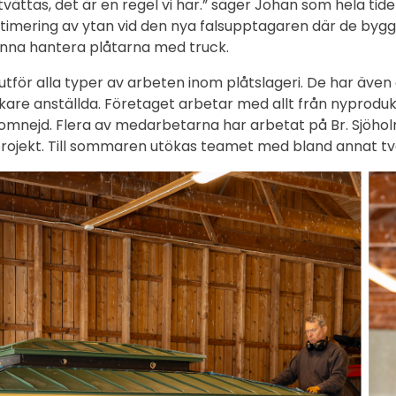
 tvättas, det är en regel vi har.” säger Johan som hela t
timering av ytan vid den nya falsupptagaren där de byggt
unna hantera plåtarna med truck.
i utför alla typer av arbeten inom plåtslageri. De har äv
are anställda. Företaget arbetar med allt från nyprodukti
nejd. Flera av medarbetarna har arbetat på Br. Sjöholms P
rojekt. Till sommaren utökas teamet med bland annat två 