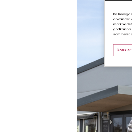
På Bevego.s
använder vå
marknadsför
godkänna a
som helst ä
Cookie-