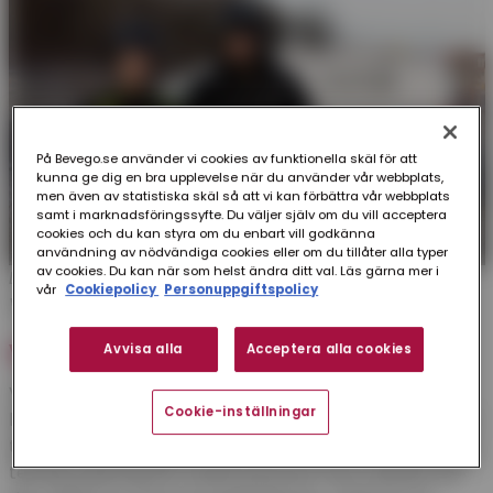
På Bevego.se använder vi cookies av funktionella skäl för att
kunna ge dig en bra upplevelse när du använder vår webbplats,
men även av statistiska skäl så att vi kan förbättra vår webbplats
samt i marknadsföringssyfte. Du väljer själv om du vill acceptera
cookies och du kan styra om du enbart vill godkänna
användning av nödvändiga cookies eller om du tillåter alla typer
av cookies. Du kan när som helst ändra ditt val. Läs gärna mer i
David Lönnqvist och Robin Kristiansson på
vår
Cookiepolicy
Personuppgiftspolicy
Västsvenska Isolering AB (VIAB).
Västsvenska Isolering AB: VIAB
Avvisa alla
Acceptera alla cookies
VIAB startades av Robin Kristiansson för två och ett
Cookie-inställningar
halvt år sedan, och David Lönnqvist har varit en del av
teamet sedan dag ett. Med över 14 års erfarenhet av
teknisk isolering har David ansvaret över arbetet på