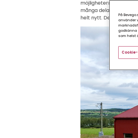
möjligheterna att renov
många delar på huset som
På Bevego.s
helt nytt. De frågade då
använder vå
marknadsför
godkänna a
som helst ä
Cookie-