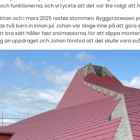
och funktionerna, och vi tyckte att det var lite roligt att 
plattan och i mars 2025 restes stommen. Byggprocessen påg
s två barn in innan jul. Johan var länge inne på att göra e
bra sätt håller fast snömassorna, för att slippa montera
g an uppdraget och Johan förstod att det skulle vara svårt