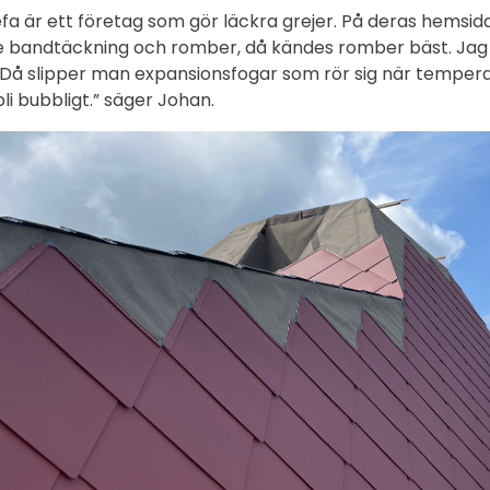
refa är ett företag som gör läckra grejer. På deras hemsid
andtäckning och romber, då kändes romber bäst. Jag g
ig. Då slipper man expansionsfogar som rör sig när tempera
bli bubbligt.” säger Johan.