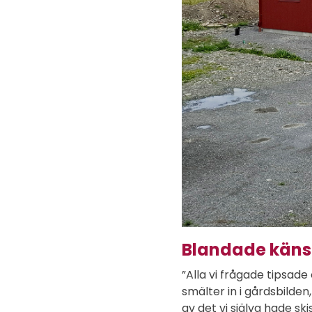
Blandade känslo
”Alla vi frågade tipsade
smälter in i gårdsbilden
av det vi själva hade sk