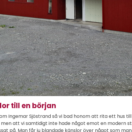
r till en början
 om Ingemar Sjöstrand så vi bad honom att rita ett hus till 
, men att vi samtidigt inte hade något emot en modern stil
issat på. Man får ju blandade känslor över något som man in