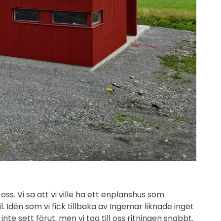
oss. Vi sa att vi ville ha ett enplanshus som
. Idén som vi fick tillbaka av Ingemar liknade inget
te sett förut, men vi tog till oss ritningen snabbt.