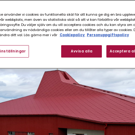
era huset för att få den planlösningen de önskade, och ra
 behövde bytas ut, och tillslut landade familjen i att det
e använder vi cookies av funktionella skäl för att kunna ge dig en bra upplev
 runt efter den bästa arkitekten i Östersund och fick all
r webbplats, men även av statistiska skäl så att vi kan förbättra vår webbpla
ingssyfte. Du väljer själv om du vill acceptera cookies och du kan styra om du
nvändning av nödvändiga cookies eller om du tillåter alla typer av cookies. 
ndra ditt val. Läs gärna mer i vår
Cookiepolicy
Personuppgiftspolicy
inställningar
Avvisa alla
Acceptera al