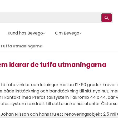
Kund hos Bevego
Om Bevego
e Tuffa Utmaningarna
em klarar de tuffa utmaningarna
få räta vinklar och lutningar mellan 12-60 grader kräve
både listtäckning och bandtäckning till sitt nya hus, men
an i kontakt med Prefas taksystem Takromb 44 x 44, där 
refas system i oxidrött till detta unika hus utanför Östersu
 Johan Nilsson och hans fru ett renoveringsobjekt 2,5 mi