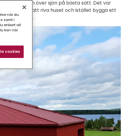
ma in utsikten över sjön på bästa sätt. Det var
 var enklare att riva huset och istället bygga ett
else när du
tid samma svar.
ts samt i
 enbart vill
Du kan när
la cookies