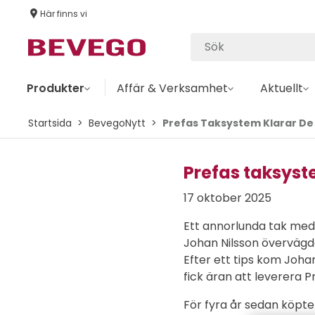
Här finns vi
Produkter
Affär & Verksamhet
Aktuellt
Startsida
BevegoNytt
Prefas Taksystem Klarar D
Prefas taksyst
17 oktober 2025
Ett annorlunda tak med 
Johan Nilsson övervägde 
Efter ett tips kom Joh
fick äran att leverera P
För fyra år sedan köpte