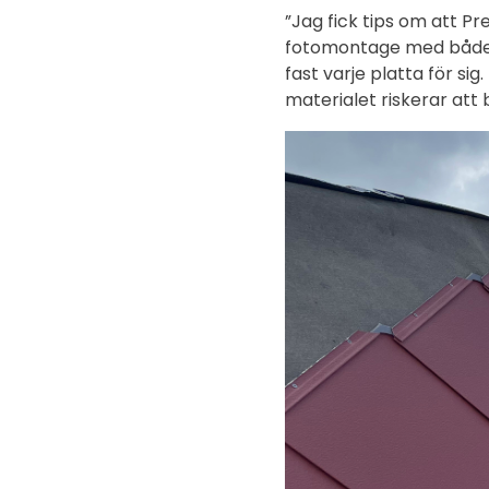
”Jag fick tips om att P
fotomontage med både b
fast varje platta för s
materialet riskerar att 