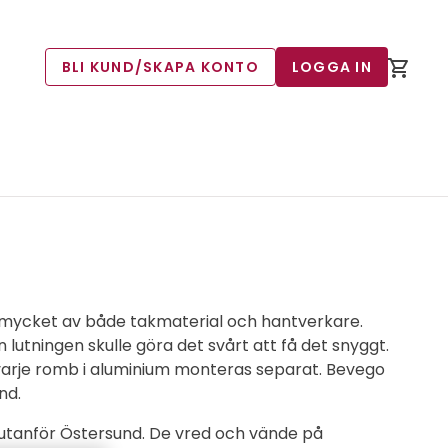
BLI KUND/SKAPA KONTO
LOGGA IN
r mycket av både takmaterial och hantverkare.
 lutningen skulle göra det svårt att få det snyggt.
varje romb i aluminium monteras separat. Bevego
nd.
l utanför Östersund. De vred och vände på