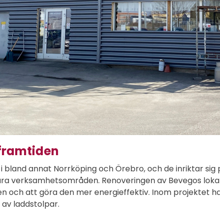
 framtiden
r i bland annat Norrköping och Örebro, och de inriktar sig
nära verksamhet­s­områden. Renoveringen av Bevegos lokale
en och att göra den mer energieffektiv. Inom projektet h
n av laddstolpar.