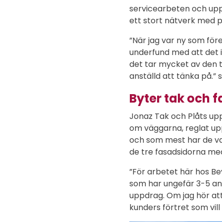
servicearbeten och uppd
ett stort nätverk med p
”När jag var ny som för
underfund med att det 
det tar mycket av den t
anställd att tänka på.” 
Byter tak och 
Jonaz Tak och Plåts uppd
om väggarna, reglat upp
och som mest har de var
de tre fasadsidorna med 
”För arbetet här hos Be
som har ungefär 3-5 anst
uppdrag. Om jag hör att
kunders förtret som vill