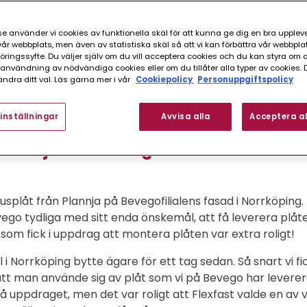
e använder vi cookies av funktionella skäl för att kunna ge dig en bra upplev
r webbplats, men även av statistiska skäl så att vi kan förbättra vår webbpla
ingssyfte. Du väljer själv om du vill acceptera cookies och du kan styra om du
nvändning av nödvändiga cookies eller om du tillåter alla typer av cookies. 
ndra ditt val. Läs gärna mer i vår
Cookiepolicy
Personuppgiftspolicy
inställningar
Avvisa alla
Acceptera al
 Plannja klär Bevegos fasad
splåt från Plannja på Bevegofilialens fasad i Norrköping.
ego tydliga med sitt enda önskemål, att få leverera plåt
 som fick i uppdrag att montera plåten var extra roligt!
al i Norrköping bytte ägare för ett tag sedan. Så snart vi f
lle att man använde sig av plåt som vi på Bevego har leverer
å uppdraget, men det var roligt att Flexfast valde en av v