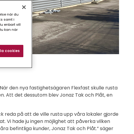
else när du
ts samt i
 enbart vill
Du kan när
la cookies
 När den nya fastighetsägaren Flexfast skulle rusta
en. Att det dessutom blev Jonaz Tak och Plåt, en
ick reda på att de ville rusta upp våra lokaler gjorde
at. Vi hade ju ingen möjlighet att påverka vilken
åra befintliga kunder, Jonaz Tak och Plåt.” säger