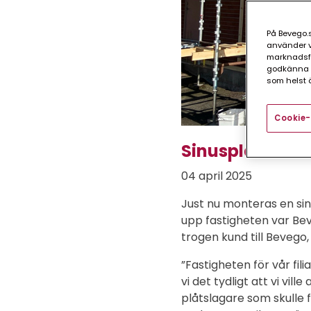
På Bevego.s
använder vå
marknadsför
godkänna a
som helst ä
Cookie-
Sinusplåt från
04 april 2025
Just nu monteras en sinu
upp fastigheten var Bev
trogen kund till Bevego,
”Fastigheten för vår fili
vi det tydligt att vi vi
plåtslagare som skulle f