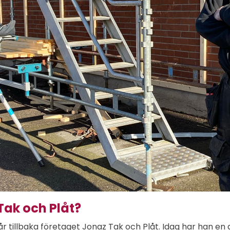
Tak och Plåt?
år tillbaka företaget Jonaz Tak och Plåt. Idag har han e