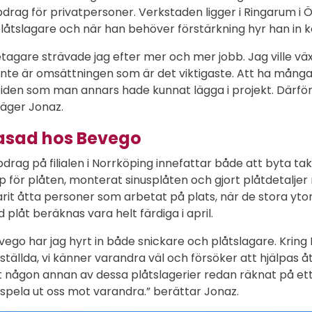
rag för privatpersoner. Verkstaden ligger i Ringarum i Ö
låtslagare och när han behöver förstärkning hyr han in k
etagare strävade jag efter mer och mer jobb. Jag ville vä
inte är omsättningen som är det viktigaste. Att ha mång
iden som man annars hade kunnat lägga i projekt. Därför 
säger Jonaz.
fasad hos Bevego
rag på filialen i Norrköping innefattar både att byta tak
 för plåten, monterat sinusplåten och gjort plåtdetaljer 
it åtta personer som arbetat på plats, när de stora ytor
plåt beräknas vara helt färdiga i april.
vego har jag hyrt in både snickare och plåtslagare. Kring
ällda, vi känner varandra väl och försöker att hjälpas åt
 någon annan av dessa plåtslagerier redan räknat på ett jo
 spela ut oss mot varandra.” berättar Jonaz.