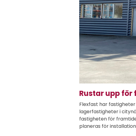
Rustar upp för
Flexfast har fastighete
lagerfastigheter i city
fastigheten för framtid
planeras för installatio