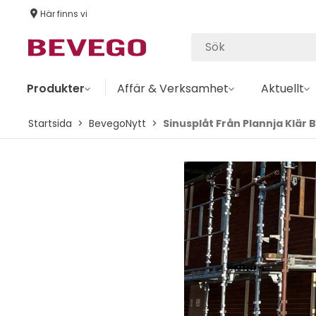
Här finns vi
Produkter
Affär & Verksamhet
Aktuellt
Startsida
BevegoNytt
Sinusplåt Från Plannja Klär