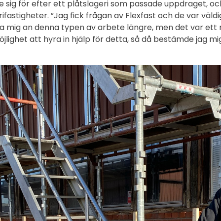
 sig för efter ett plåtslageri som passade uppdraget, och
ifastigheter. ”Jag fick frågan av Flexfast och de var väldig
ta mig an denna typen av arbete längre, men det var ett r
jlighet att hyra in hjälp för detta, så då bestämde jag m