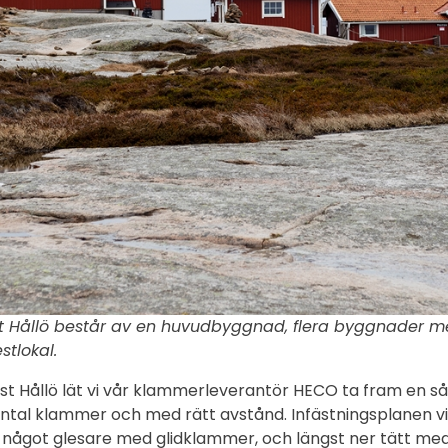
Hållö består av en huvudbyggnad, flera byggnader med 
stlokal.
st Hållö lät vi vår klammerleverantör HECO ta fram en så k
ntal klammer och med rätt avstånd. Infästningsplanen vi
 något glesare med glidklammer, och längst ner tätt me