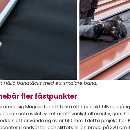
 Hållö bandtäcks med ett smalare band.
ebär fler fästpunkter
ämde sig Magnus för att testa ett specifikt tillvägagångs
 början och avslut, vilket är ett vanligt alternativ, gör
edden att använda sig av är 610 mm. I detta projekt har B
cecenter i Landvetter och slittats till en bredd på 320