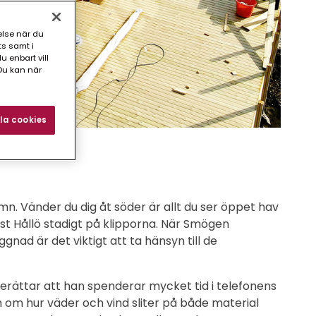
else när du
ts samt i
 enbart vill
Du kan när
la cookies
n. Vänder du dig åt söder är allt du ser öppet hav
t Hållö stadigt på klipporna. När Smögen
gnad är det viktigt att ta hänsyn till de
berättar att han spenderar mycket tid i telefonens
m hur väder och vind sliter på både material