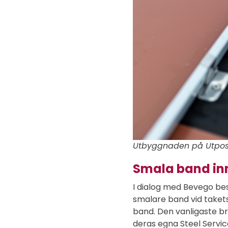
Utbyggnaden på Utpost
Smala band inn
I dialog med Bevego best
smalare band vid takets
band. Den vanligaste br
deras egna Steel Servi