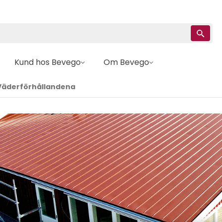
Kund hos Bevego
Om Bevego
 Väderförhållandena