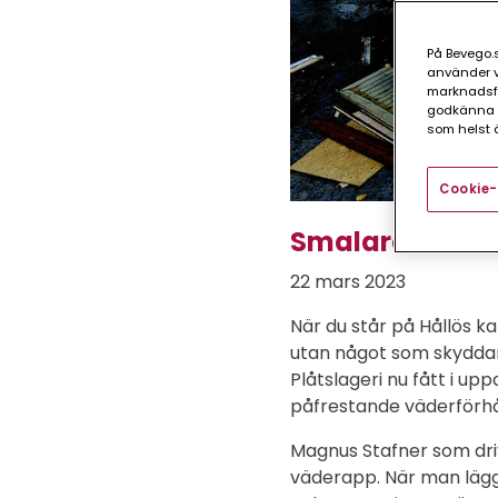
På Bevego.s
använder vå
marknadsför
godkänna a
som helst ä
Cookie-
Smalare band f
22 mars 2023
När du står på Hållös k
utan något som skyddar
Plåtslageri nu fått i up
påfrestande väderförhå
Magnus Stafner som driv
väderapp. När man lägg