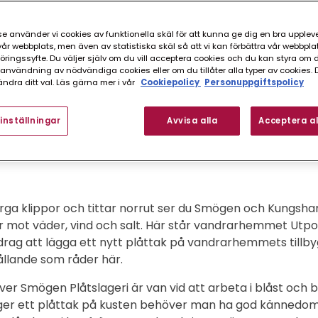
e använder vi cookies av funktionella skäl för att kunna ge dig en bra upplev
r webbplats, men även av statistiska skäl så att vi kan förbättra vår webbpla
ingssyfte. Du väljer själv om du vill acceptera cookies och du kan styra om du
nvändning av nödvändiga cookies eller om du tillåter alla typer av cookies. 
ndra ditt val. Läs gärna mer i vår
Cookiepolicy
Personuppgiftspolicy
inställningar
Avvisa alla
Acceptera al
ör att klara väderförhållandena
arga klippor och tittar norrut ser du Smögen och Kungsham
 mot väder, vind och salt. Här står vandrarhemmet Utpos
pdrag att lägga ett nytt plåttak på vandrarhemmets tillbyg
llande som råder här.
er Smögen Plåtslageri är van vid att arbeta i blåst och 
er ett plåttak på kusten behöver man ha god kännedom o