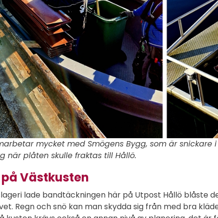
marbetar mycket med Smögens Bygg, som är snickare i 
g när plåten skulle fraktas till Hållö.
på Västkusten
geri lade bandtäckningen här på Utpost Hållö blåste det
et. Regn och snö kan man skydda sig från med bra kläder,