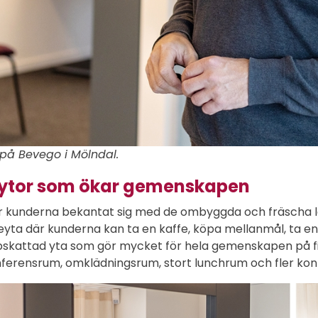
 på Bevego i Mölndal.
ytor som ökar gemenskapen
har kunderna bekantat sig med de ombyggda och fräscha
eyta där kunderna kan ta en kaffe, köpa mellanmål, ta 
skattad yta som gör mycket för hela gemenskapen på filial
nferensrum, omklädningsrum, stort lunchrum och fler kon