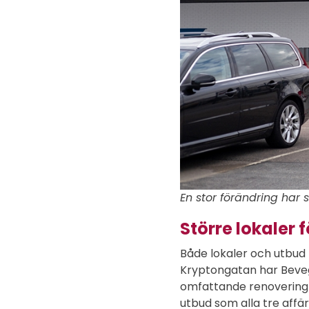
En stor förändring har 
Större lokaler f
Både lokaler och utbud h
Kryptongatan har Beveg
omfattande renovering f
utbud som alla tre aff