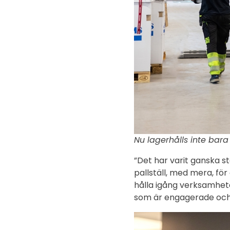
Nu lagerhålls inte bara
”Det har varit ganska s
pallställ, med mera, för
hålla igång verksamhete
som är engagerade och dr