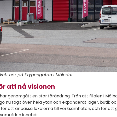
skett här på Krypongatan i Mölndal.
ör att nå visionen
ar genomgått en stor förändring. Från att filialen i Möln
o nu tagit över hela ytan och expanderat lager, butik o
ör att anpassa lokalerna till verksamheten, och för att 
ärsområden innebär.