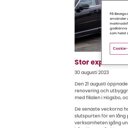
På Bevego.s
använder vå
marknadsför
godkänna a
som helst ä
Cookie-
Stor expansion 
30 augusti 2023
Den 21 augusti öppnade 
renovering och utbygg
med filialen i Högsbo, o
De senaste veckorna ha
slutspurten för en lång
verksamheten igång und