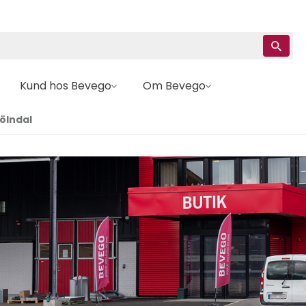
Kund hos Bevego
Om Bevego
Mölndal