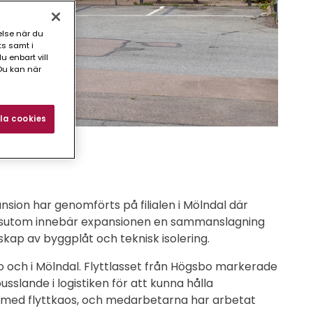
else när du
ts samt i
 enbart vill
Du kan när
la cookies
nsion har genomförts på filialen i Mölndal där
essutom innebär expansionen en sammanslagning
lskap av byggplåt och teknisk isolering.
 och i Mölndal. Flyttlasset från Högsbo markerade
slande i logistiken för att kunna hålla
 med flyttkaos, och medarbetarna har arbetat