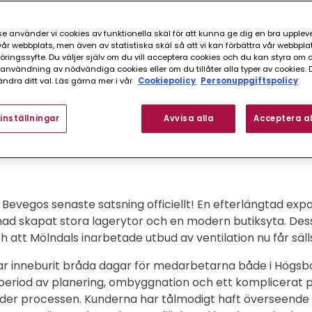
e använder vi cookies av funktionella skäl för att kunna ge dig en bra upplev
r webbplats, men även av statistiska skäl så att vi kan förbättra vår webbpla
ingssyfte. Du väljer själv om du vill acceptera cookies och du kan styra om du
nvändning av nödvändiga cookies eller om du tillåter alla typer av cookies. 
ndra ditt val. Läs gärna mer i vår
Cookiepolicy
Personuppgiftspolicy
inställningar
Avvisa alla
Acceptera al
av filialen i Mölndal
Bevegos senaste satsning officiellt! En efterlängtad expa
nad skapat stora lagerytor och en modern butiksyta. D
ch att Mölndals inarbetade utbud av ventilation nu får säl
r inneburit bråda dagar för medarbetarna både i Högsbo
 period av planering, ombyggnation och ett komplicerat pus
er processen. Kunderna har tålmodigt haft överseende