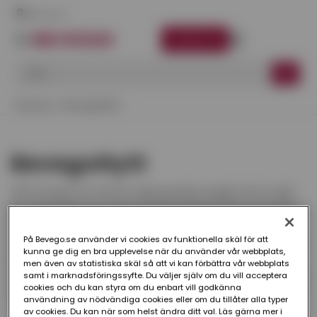
Här finns vi
LOGGA IN
Startsida
BevegoNytt
BevegoNytt
Vår bransch är full av spännande projekt att ta del
av, samtidigt som den också kontinuerligt utvecklas
så att det ständigt finns nyheter och innovationer
På Bevego.se använder vi cookies av funktionella skäl för att
att uppdatera sig om. I BevegoNytt publicerar vi allt
kunna ge dig en bra upplevelse när du använder vår webbplats,
ifrån reportage om fantastiska kundprojekt till
men även av statistiska skäl så att vi kan förbättra vår webbplats
informativa artiklar om produkter eller förändringar i
samt i marknadsföringssyfte. Du väljer själv om du vill acceptera
cookies och du kan styra om du enbart vill godkänna
branschen.
användning av nödvändiga cookies eller om du tillåter alla typer
av cookies. Du kan när som helst ändra ditt val. Läs gärna mer i