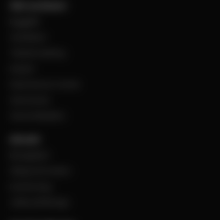
Vårt sortiment
Byggplåt
Ventilation
Teknisk isolering
Industri
Steel Service Center
VentCenter
Varumärkeslista
Aktuellt
BevegoNytt
Viktig information
Evenemang
Jobba på Bevego