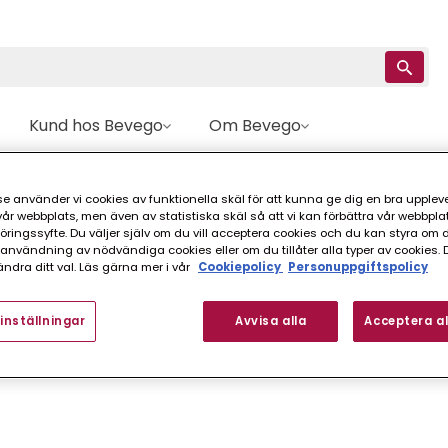
Kund hos Bevego
Om Bevego
e använder vi cookies av funktionella skäl för att kunna ge dig en bra upplev
r webbplats, men även av statistiska skäl så att vi kan förbättra vår webbpla
ingssyfte. Du väljer själv om du vill acceptera cookies och du kan styra om du
nvändning av nödvändiga cookies eller om du tillåter alla typer av cookies. 
ndra ditt val. Läs gärna mer i vår
Cookiepolicy
Personuppgiftspolicy
t kundnummer. Varje
inställningar
Avvisa alla
Acceptera al
 inte vet ditt kundnummer,