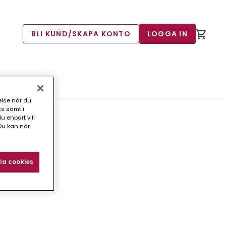
BLI KUND/SKAPA KONTO
LOGGA IN
else när du
ts samt i
 enbart vill
Du kan när
la cookies