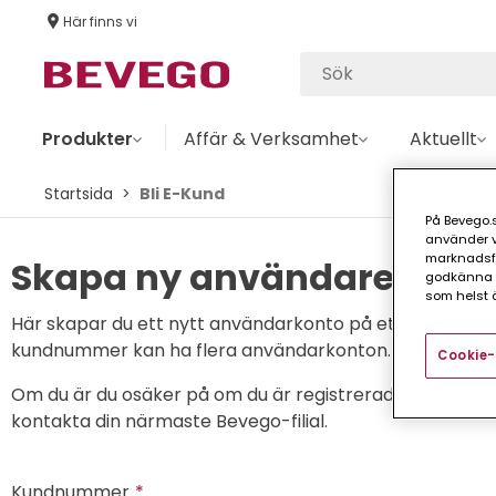
Här finns vi
Produkter
Affär & Verksamhet
Aktuellt
Startsida
Bli E-Kund
På Bevego.s
använder vå
marknadsför
Skapa ny användare
godkänna a
som helst ä
Här skapar du ett nytt användarkonto på ett befintlig
kundnummer kan ha flera användarkonton.
Cookie-
Om du är du osäker på om du är registrerad kund, eller
kontakta din närmaste Bevego-filial.
Kundnummer