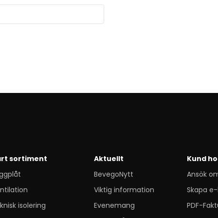
rt sortiment
Aktuellt
Kund ho
ggplåt
BevegoNytt
Ansök o
ntilation
Viktig information
Skapa e-
knisk isolering
Evenemang
PDF-Fakt