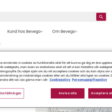
Kund hos Bevego
Om Bevego
e
e använder vi cookies av funktionella skäl för att kunna ge dig en bra upplev
r webbplats, men även av statistiska skäl så att vi kan förbättra vår webbpla
ge
ingssyfte. Du väljer själv om du vill acceptera cookies och du kan styra om du
nvändning av nödvändiga cookies eller om du tillåter alla typer av cookies. 
ndra ditt val. Läs gärna mer i vår
Cookiepolicy
Personuppgiftspolicy
inställningar
Avvisa alla
Acceptera al