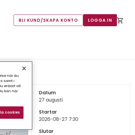
BLI KUND/SKAPA KONTO
LOGGA IN
else när du
ts samt i
 enbart vill
Du kan när
Datum
27 augusti
Startar
la cookies
2026-08-27 7:30
Slutar