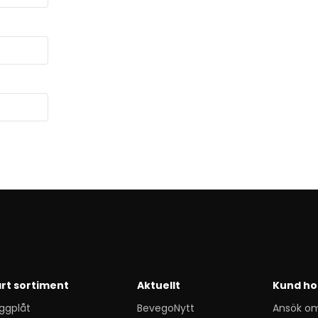
rt sortiment
Aktuellt
Kund ho
ggplåt
BevegoNytt
Ansök o