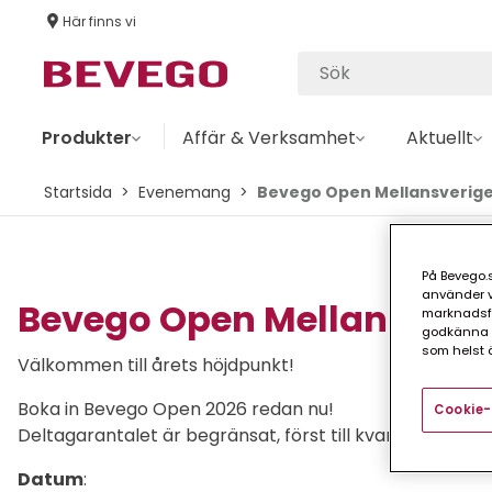
Här finns vi
Produkter
Affär & Verksamhet
Aktuellt
Startsida
Evenemang
Bevego Open Mellansverig
På Bevego.s
använder vå
Bevego Open Mellansveri
marknadsför
godkänna a
som helst ä
Välkommen till årets höjdpunkt!
Boka in Bevego Open 2026 redan nu!
Cookie-
Deltagarantalet är begränsat, först till kvarn gäller.
Datum
: