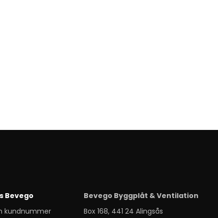
s Bevego
Bevego Byggplåt & Ventilation
m kundnummer
Box 168, 441 24 Alingsås