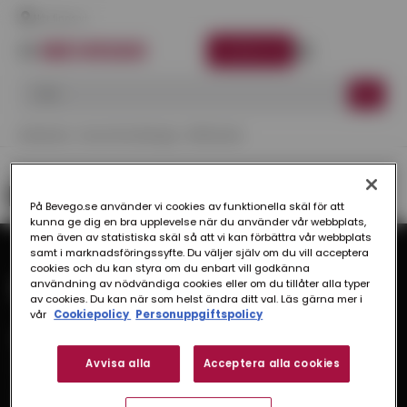
Här finns vi
LOGGA IN
Startsida
Kund Hos Bevego
Bli Kund
Bli kund
På Bevego.se använder vi cookies av funktionella skäl för att
kunna ge dig en bra upplevelse när du använder vår webbplats,
men även av statistiska skäl så att vi kan förbättra vår webbplats
samt i marknadsföringssyfte. Du väljer själv om du vill acceptera
cookies och du kan styra om du enbart vill godkänna
användning av nödvändiga cookies eller om du tillåter alla typer
av cookies. Du kan när som helst ändra ditt val. Läs gärna mer i
vår
Cookiepolicy
Personuppgiftspolicy
Bevego
Avvisa alla
Acceptera alla cookies
Historia & Organisation
Vision & Värdeord