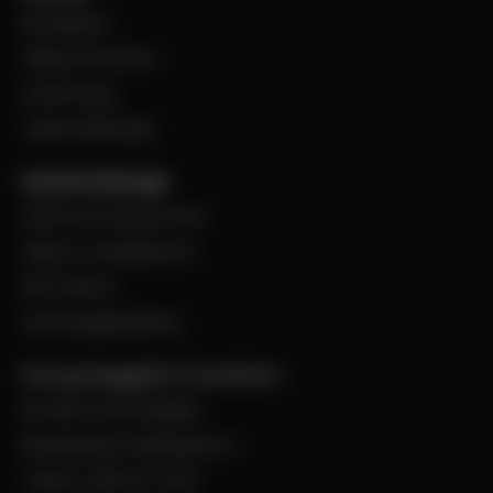
BevegoNytt
Viktig information
Evenemang
Jobba på Bevego
Kund hos Bevego
Ansök om kundnummer
Skapa e-handelskonto
PDF-Faktura
Personuppgiftspolicy
Bevego Byggplåt & Ventilation
Box 168, 441 24 Alingsås
Besöksadress: Malmgatan 8
Telefon: 0322-67 14 00