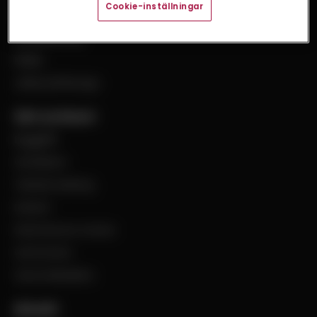
Cookie-inställningar
Uppdraget
Visselblåsning
Filialer
Jobba på Bevego
Vårt sortiment
Byggplåt
Ventilation
Teknisk isolering
Industri
Steel Service Center
VentCenter
Varumärkeslista
Aktuellt