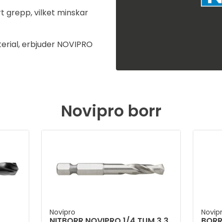
t grepp, vilket minskar
erial, erbjuder NOVIPRO
Novipro borr
Novipro
Novip
NITBORR NOVIPRO 1/4 TUM 3,3
BORR