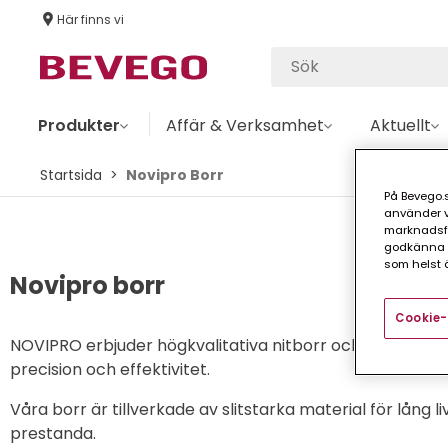
Här finns vi
Produkter
Affär & Verksamhet
Aktuellt
Startsida
Novipro Borr
På Bevego.s
använder vå
marknadsför
godkänna a
som helst ä
Novipro borr
Cookie-
NOVIPRO erbjuder högkvalitativa nitborr och stegborr 
precision och effektivitet.
Våra borr är tillverkade av slitstarka material för lång 
prestanda.