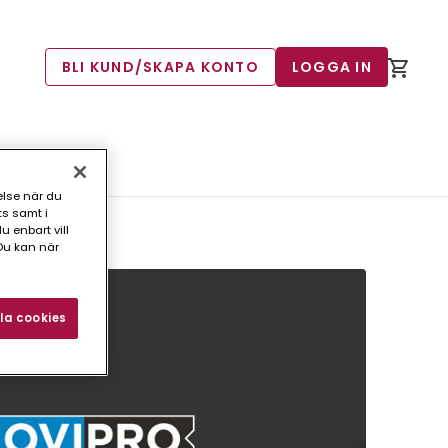
BLI KUND/SKAPA KONTO
LOGGA IN
else när du
ts samt i
 enbart vill
Du kan när
la cookies