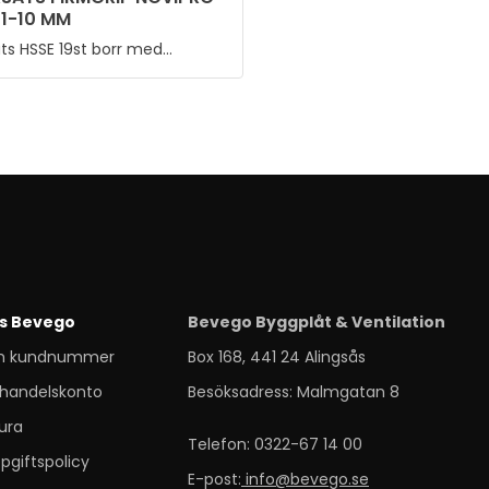
 1-10 MM
HSSE 3,3 MM
ats HSSE 19st borr med
Nitborr HSSE 3,3 mm.
rip fäste
s Bevego
Bevego Byggplåt & Ventilation
m kundnummer
Box 168, 441 24 Alingsås
handelskonto
Besöksadress: Malmgatan 8
ura
Telefon: 0322-67 14 00
pgiftspolicy
E-post:
info@bevego.se