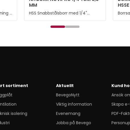
MM
HSSE
ning i
HSS Snabbstålsborr med 1/4"
Borrs
bitsfäste i nitdimension , passar
FirmG
för borrning i härdat stål, gjutjärn,
aluminium, legerat och olegerat
stål.
rt sortiment
Aktuellt
Kund ho
ggplåt
BevegoNytt
Ansök o
ntilation
Viktig information
Skapa e-
knisk isolering
Evenemang
PDF-Fakt
dustri
Jobba på Bevego
Personup