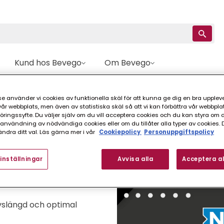
Kund hos Bevego
Om Bevego
e använder vi cookies av funktionella skäl för att kunna ge dig en bra upplev
r webbplats, men även av statistiska skäl så att vi kan förbättra vår webbpla
ingssyfte. Du väljer själv om du vill acceptera cookies och du kan styra om du
nvändning av nödvändiga cookies eller om du tillåter alla typer av cookies. 
ndra ditt val. Läs gärna mer i vår
Cookiepolicy
Personuppgiftspolicy
inställningar
Avvisa alla
Acceptera al
som är designade för
livslängd och optimal