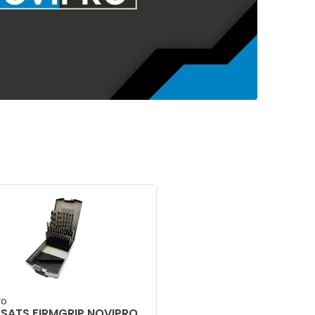
ro
Novipro
SATS FIRMGRIP NOVIPRO
NITBORR FIRMGRIP NO