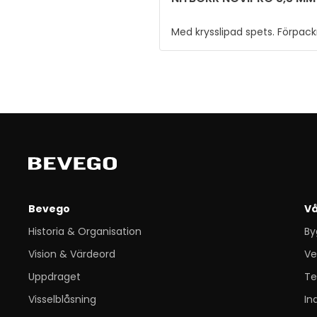
Med krysslipad spets. Förpack
teleskopiskt plaströr.
Bevego
Vå
Historia & Organisation
By
Vision & Värdeord
Ve
Uppdraget
Te
Visselblåsning
In