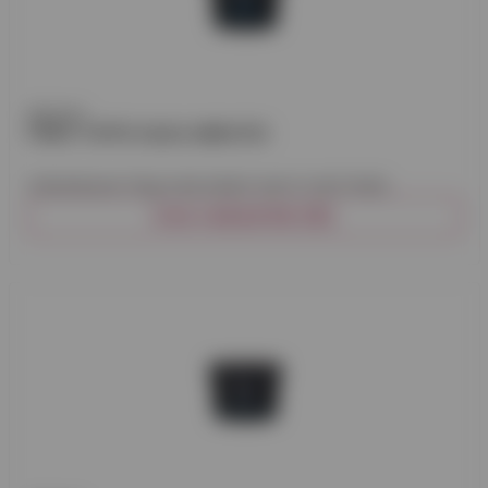
Abratex
FÄRG TOP10 AQUA ABRATEX
Vattenburen färg med sobert semi-matt finish.
VISA VARIANTER (18)