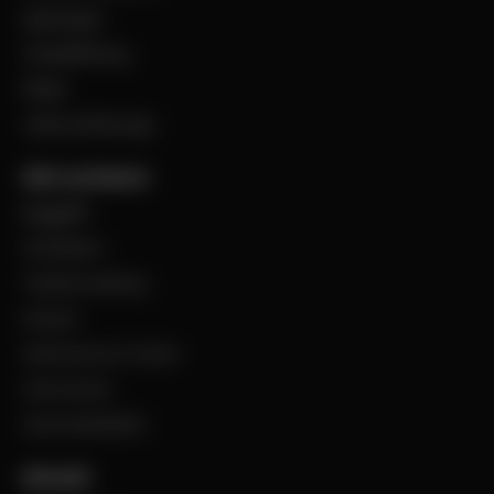
Uppdraget
Visselblåsning
Filialer
Jobba på Bevego
Vårt sortiment
Byggplåt
Ventilation
Teknisk isolering
Industri
Steel Service Center
VentCenter
Varumärkeslista
Aktuellt