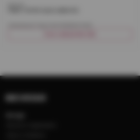
Abratex
FÄRG TOP40 AQUA ABRATEX
Vattenburen färg med halvblank finish.
VISA VARIANTER (18)
Bevego
Historia & Organisation
Vision & Värdeord