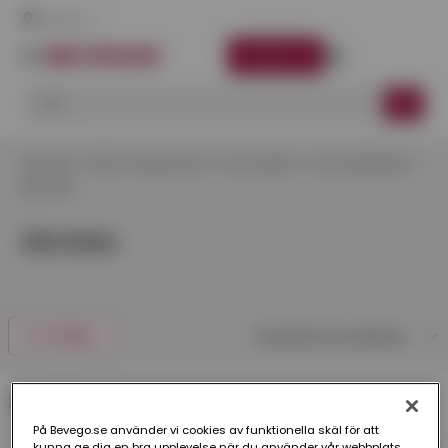
Här finns vi
LOGGA IN
Startsida
Affär & Verksamhet
Varumärken
Varumärkeslista
Abratex
Abratex
FILTRERA
3 produkter
På Bevego.se använder vi cookies av funktionella skäl för att
kunna ge dig en bra upplevelse när du använder vår webbplats,