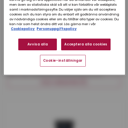
men även av statistiska skäl så att vi kan förbättra vår webbplats
samt i marknadsföringssyfte. Du väljer själv om du vill acceptera
cookies och du kan styra om du enbart vill godkänna användning
av nödvändiga cookies eller om du tillåter alla typer av cookies. Du
kan när som helst ändra ditt val. Läs gärna mer i vår
Cookiepolicy
Personuppgiftspolicy
Avvisa alla
Acceptera alla cookies
Abratex
FÄRG FLEXCOAT ABRATEX
Cookie-inställningar
Semi-matt vattenburen tjockfilmsfärg, som är
uppbyggd på en speciell gummiemulsion med hög
VISA VARIANTER (11)
torrhalt.