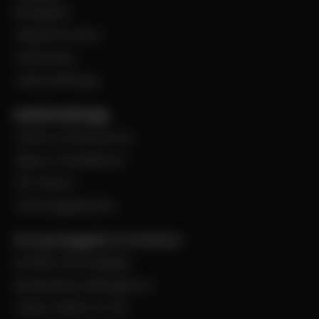
BevegoNytt
Viktig information
Evenemang
Jobba på Bevego
Kund hos Bevego
Ansök om kundnummer
Skapa e-handelskonto
PDF-Faktura
Personuppgiftspolicy
Bevego Byggplåt & Ventilation
Box 168, 441 24 Alingsås
Besöksadress: Malmgatan 8
Telefon: 0322-67 14 00