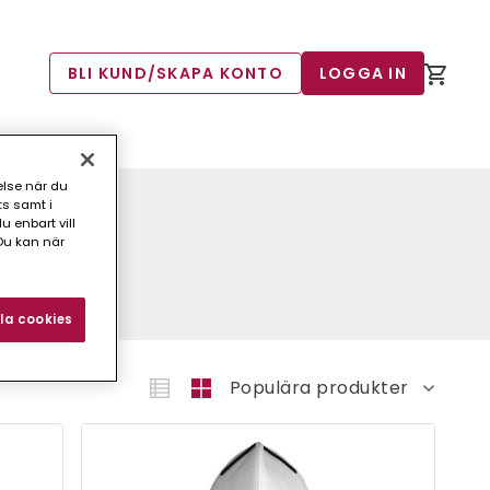
BLI KUND/SKAPA KONTO
LOGGA IN
else när du
ts samt i
 enbart vill
Du kan när
la cookies