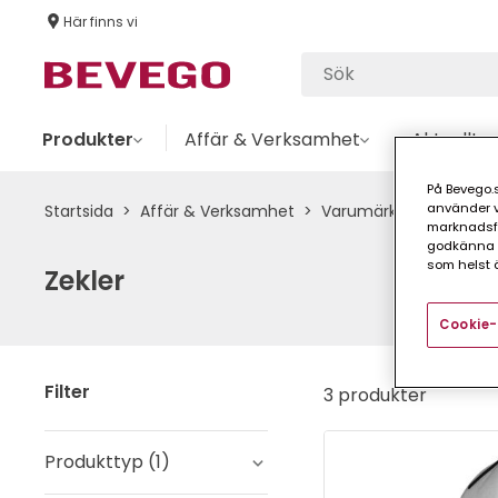
Här finns vi
Produkter
Affär & Verksamhet
Aktuellt
På Bevego.s
använder vå
Startsida
Affär & Verksamhet
Varumärken
Varumä
marknadsför
godkänna a
som helst ä
Zekler
Cookie-
Filter
3 produkter
Produkttyp
(
1
)