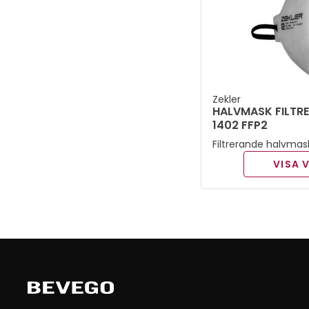
Hörsel &
(
3
)
andningsskydd
Zekler
HALVMASK FILTRE
1402 FFP2
Filtrerande halvmas
VISA 