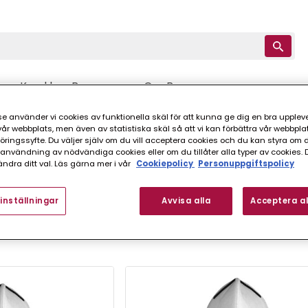
Kund hos Bevego
Om Bevego
e använder vi cookies av funktionella skäl för att kunna ge dig en bra upplev
r webbplats, men även av statistiska skäl så att vi kan förbättra vår webbpla
rkeslista
Zekler
ingssyfte. Du väljer själv om du vill acceptera cookies och du kan styra om du
nvändning av nödvändiga cookies eller om du tillåter alla typer av cookies. 
ndra ditt val. Läs gärna mer i vår
Cookiepolicy
Personuppgiftspolicy
inställningar
Avvisa alla
Acceptera al