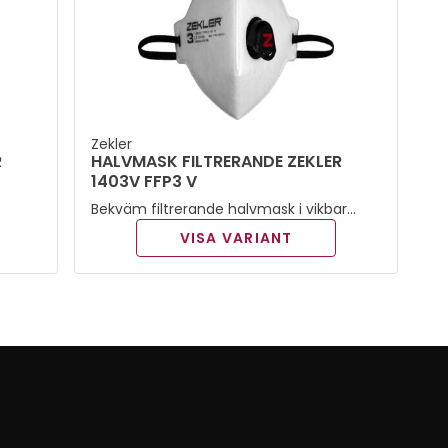
Zekler
R
HALVMASK FILTRERANDE ZEKLER
1403V FFP3 V
Bekväm filtrerande halvmask i vikbar
design. Mycket effektivt filtermaterial
VISA VARIANT
som samtidigt ger mycket lågt
andningsmotstånd. Klass FFP3 V.