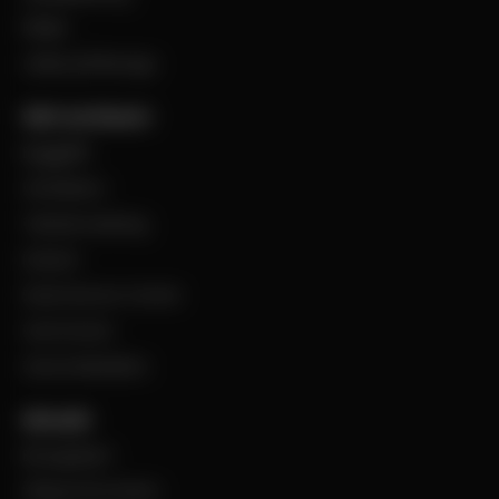
Filialer
Jobba på Bevego
Vårt sortiment
Byggplåt
Ventilation
Teknisk isolering
Industri
Steel Service Center
VentCenter
Varumärkeslista
Aktuellt
BevegoNytt
Viktig information