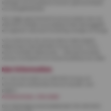
lösningar som kombinerar komfort, god inomhusluft
och energieffektivitet.
Det nyligen genomförda förvärvet innebär även att
AIRVANCE breddar sin produktportfölj med byggplåt,
ett segment med stark förankring i Sverige och Norge.
Vi är stolta över att vara en del av nästa kapitel
tillsammans med AIRVANCE Group. Nu ser vi fram
emot framtiden tillsammans – med samma lokala
närvaro, kompetens och starka kundfokus som alltid.
Mer information
För mer information om AIRVANCE Group och
koncernens verksamhet finns en översikt i one-
pagern:
Airvance Group – One-pager
Det fullständiga pressmeddelandet från AIRVANCE