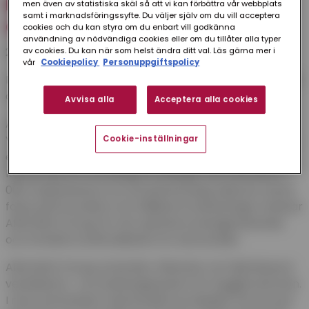
BEVEGO är nu en del av AIRVANCE
men även av statistiska skäl så att vi kan förbättra vår webbplats
samt i marknadsföringssyfte. Du väljer själv om du vill acceptera
Group
cookies och du kan styra om du enbart vill godkänna
användning av nödvändiga cookies eller om du tillåter alla typer
29 maj 2026
av cookies. Du kan när som helst ändra ditt val. Läs gärna mer i
vår
Cookiepolicy
Personuppgiftspolicy
Förvärvet av Bevego är nu slutfört och bolaget är från
och med idag en del av AIRVANCE Group.
Avvisa alla
Acceptera alla cookies
AIRVANCE Group har genom förvärvet av Bevego,
Ventistål och Øland AIRFORCE stärkt sin position som
Cookie-inställningar
en av de ledande aktörerna inom HVAC i Europa.
Koncernen är nu verksam i 19 länder, har närmare 3
000 medarbetare och 30 dotterbolag. Med ett starkt
fokus på innovation och hållbara investeringar arbetar
AIRVANCE Group för att optimera energiprestanda
och förbättra luftkvaliteten för sina kunder.
AIRVANCE Group utvecklar, tillverkar och distribuerar
ventilations- och isoleringssystem för byggbranschen.
I nära samarbete med kunderna erbjuder koncernen