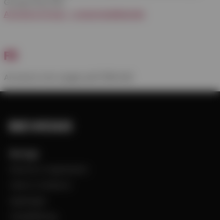
Group finns här:
Airvance Group – pressmeddelande
Fil
Airvance one-pager.pdf
(556 kB)
Bevego
Historia & Organisation
Vision & Värdeord
Uppdraget
Visselblåsning