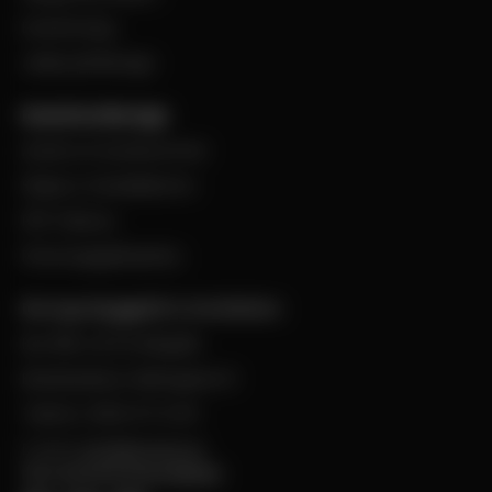
Evenemang
Jobba på Bevego
Kund hos Bevego
Ansök om kundnummer
Skapa e-handelskonto
PDF-Faktura
Personuppgiftspolicy
Bevego Byggplåt & Ventilation
Box 168, 441 24 Alingsås
Besöksadress: Malmgatan 8
Telefon: 0322-67 14 00
E-post:
info@bevego.se
FÖLJ OSS PÅ SOCIALA MEDIER