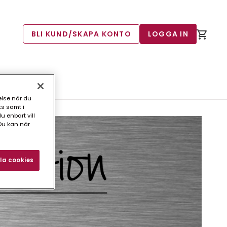
BLI KUND/SKAPA KONTO
LOGGA IN
else när du
ts samt i
 enbart vill
Du kan när
la cookies