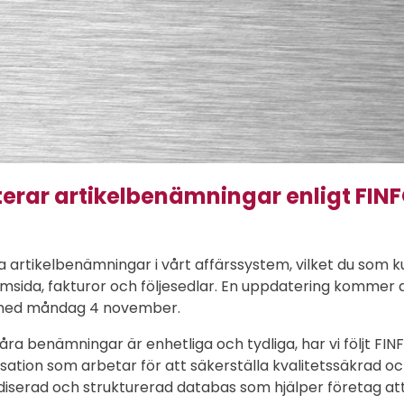
erar artikelbenämningar enligt FIN
ga artikelbenämningar i vårt affärssystem, vilket du so
sida, fakturor och följesedlar. En uppdatering kommer
h med måndag 4 november.
våra benämningar är enhetliga och tydliga, har vi följt FINF
ation som arbetar för att säkerställa kvalitetssäkrad o
iserad och strukturerad databas som hjälper företag att