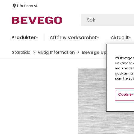
Här finns vi
Produkter
Affär & Verksamhet
Aktuellt
Startsida
Viktig Information
Bevego Uppdaterar Ar
På Bevego.s
använder vå
marknadsför
godkänna a
som helst ä
Cookie-