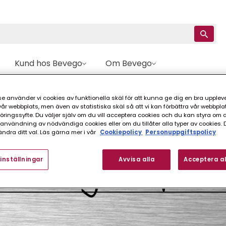
Kund hos Bevego
Om Bevego
tikelbenämningar Enligt FINFO-Standard
e använder vi cookies av funktionella skäl för att kunna ge dig en bra upplev
r webbplats, men även av statistiska skäl så att vi kan förbättra vår webbpla
ingssyfte. Du väljer själv om du vill acceptera cookies och du kan styra om du
nvändning av nödvändiga cookies eller om du tillåter alla typer av cookies. 
ndra ditt val. Läs gärna mer i vår
Cookiepolicy
Personuppgiftspolicy
inställningar
Avvisa alla
Acceptera al