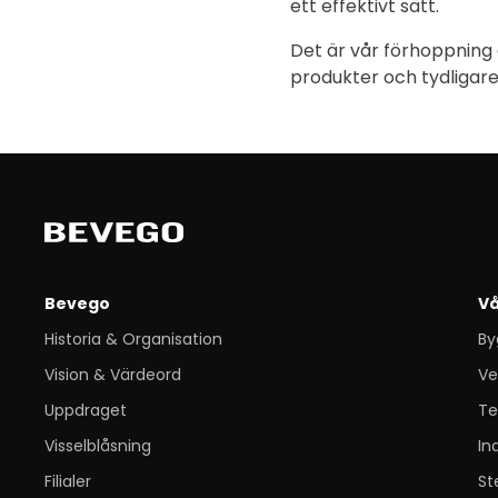
ett effektivt sätt.
Det är vår förhoppning 
produkter och tydligare
Bevego
Vå
Historia & Organisation
By
Vision & Värdeord
Ve
Uppdraget
Te
Visselblåsning
In
Filialer
St