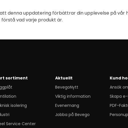
att denna uppdatering förbättrar din upplevelse på vår 
 förstå vad varje produkt är.
rt sortiment
Aktuellt
Kund ho
ggplåt
BevegoNytt
Ansök o
ntilation
Viktig information
Skapa e-
knisk isolering
Evenemang
PDF-Fakt
dustri
Jobba på Bevego
Personup
eel Service Center