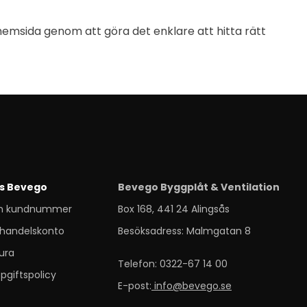
hemsida genom att göra det enklare att hitta rätt
s Bevego
Bevego Byggplåt & Ventilation
m kundnummer
Box 168, 441 24 Alingsås
handelskonto
Besöksadress: Malmgatan 8
ura
Telefon: 0322-67 14 00
pgiftspolicy
E-post:
info@bevego.se